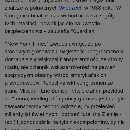
znaleźć w północnych
Włoszech
w 1933 roku. W
środę nie chciał jednak wchodzić w szczegóły
tych rewelacji, powołując się na kwestie
bezpieczeństwa - zauważa "Guardian".
"New York Times" zwraca uwagę, że po
środowym głosowaniu większość kongresmenów
domagała się większej transparentności ze strony
rządu, ale dziennik wskazał również na pewien
sceptycyzm obecny wśród amerykańskich
prawodawców. Republikański kongresmen ze
stanu Missouri Eric Burlison stwierdził na przykład,
że "teoria, według której obcy gatunek jest na tyle
zaawansowany technologicznie, by przelecieć
miliardy lat świetlnych i dotrzeć tutaj (na Ziemię -
red.) i jednocześnie na tyle niekompetentny, by nie
być w stanie przetrwać na Ziemi, rozbić się"