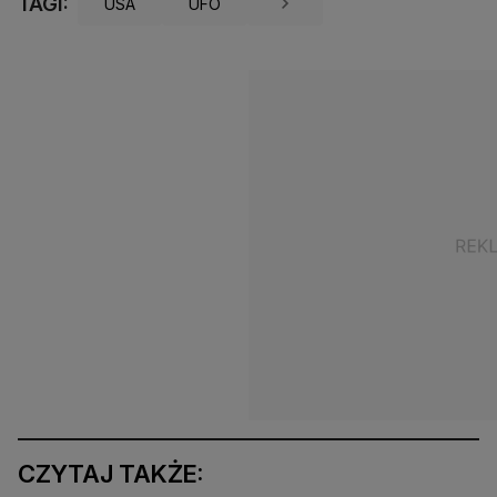
TAGI:
USA
UFO
CZYTAJ TAKŻE: