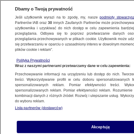
Dbamy o Twoją prywatność
Jeśli użytkownik wyrazi na to zgodę, my, nasze
podmioty stowarzys
Partnerów IAB oraz
30
innych Zaufanych Partnerów może przechowywa
użytkownika i uzyskiwać do nich dostęp w celu zapewnienia bardzi
przeglądania. Odbywa się to poprzez przetwarzanie danych os
przeglądania przechowywanych w plikach cookie. Użytkownik może udzie
ŚWIAT
się przetwarzaniu w oparciu o uzasadniony interes w dowolnym momencie
plików cookie i reklam”.
Przesłuchanie w Kongresie. Byli wojskowi
Polityka Prywatności
oskarżyli rząd o ukrywanie prawdy
Wraz z naszymi partnerami przetwarzamy dane w celu zapewnienia:
na temat UFO. Pentagon komentuje
Przechowywanie informacji na urządzeniu lub dostęp do nich. Tworzeni
treści. Wykorzystywanie profili w celu doboru spersonalizowanych tr
27.07.2023, 15:00
spersonalizowanych reklam. Pomiar efektywności treści. Wyko
spersonalizowanych reklam. Pomiar efektywności reklam. Rozumienie o
kombinacji danych z różnych źródeł. Rozwój i ulepszanie usług. Wykor
Udostępnij
do wyboru reklam.
Lista partnerów (dostawców)
Akceptuję