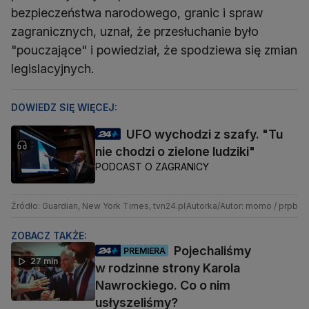
bezpieczeństwa narodowego, granic i spraw
zagranicznych, uznał, że przesłuchanie było
"pouczające" i powiedział, że spodziewa się zmian
legislacyjnych.
DOWIEDZ SIĘ WIĘCEJ:
UFO wychodzi z szafy. "Tu
nie chodzi o zielone ludziki"
PODCAST O ZAGRANICY
Źródło: Guardian, New York Times, tvn24.pl
Autorka/Autor: momo / prpb
ZOBACZ TAKŻE:
Pojechaliśmy
PREMIERA
27 min
w rodzinne strony Karola
Nawrockiego. Co o nim
usłyszeliśmy?