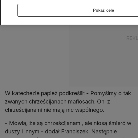
Pokaż cele
W katechezie papież podkreślił: - Pomyślmy o tak
zwanych chrześcijanach mafiosach. Oni z
chrześcijanami nie mają nic wspólnego.
- Mówią, że są chrześcijanami, ale niosą śmierć w
duszy i innym - dodał Franciszek. Następnie