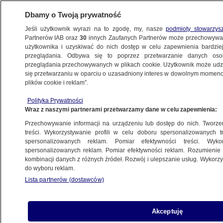
Dbamy o Twoją prywatność
Jeśli użytkownik wyrazi na to zgodę, my, nasze
podmioty stowarzys
Partnerów IAB oraz
30
innych Zaufanych Partnerów może przechowywa
użytkownika i uzyskiwać do nich dostęp w celu zapewnienia bardzi
przeglądania. Odbywa się to poprzez przetwarzanie danych os
przeglądania przechowywanych w plikach cookie. Użytkownik może udzie
ŚWIAT
się przetwarzaniu w oparciu o uzasadniony interes w dowolnym momencie
plików cookie i reklam”.
Papież: udawani chrześcijanie źle skończą
Polityka Prywatności
Wraz z naszymi partnerami przetwarzamy dane w celu zapewnienia:
28.03.2018, 12:50
Przechowywanie informacji na urządzeniu lub dostęp do nich. Tworzeni
treści. Wykorzystywanie profili w celu doboru spersonalizowanych tr
Udostępnij
spersonalizowanych reklam. Pomiar efektywności treści. Wyko
spersonalizowanych reklam. Pomiar efektywności reklam. Rozumienie o
kombinacji danych z różnych źródeł. Rozwój i ulepszanie usług. Wykor
Papież Franciszek powiedział w środę podczas
do wyboru reklam.
audiencji generalnej, że mafioso nie może być
Lista partnerów (dostawców)
chrześcijaninem. Mówił też, że ludzie "zepsuci" i
skorumpowani "źle skończą".
Akceptuję