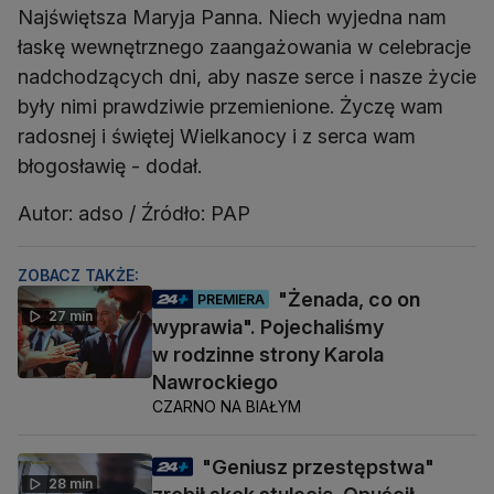
Najświętsza Maryja Panna. Niech wyjedna nam
łaskę wewnętrznego zaangażowania w celebracje
nadchodzących dni, aby nasze serce i nasze życie
były nimi prawdziwie przemienione. Życzę wam
radosnej i świętej Wielkanocy i z serca wam
błogosławię - dodał.
Autor: adso / Źródło: PAP
ZOBACZ TAKŻE:
"Żenada, co on
PREMIERA
27 min
wyprawia". Pojechaliśmy
w rodzinne strony Karola
Nawrockiego
CZARNO NA BIAŁYM
"Geniusz przestępstwa"
28 min