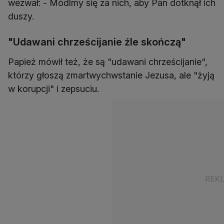
wezwał: - Módlmy się za nich, aby Pan dotknął ich
duszy.
"Udawani chrześcijanie źle skończą"
Papież mówił też, że są "udawani chrześcijanie",
którzy głoszą zmartwychwstanie Jezusa, ale "żyją
w korupcji" i zepsuciu.