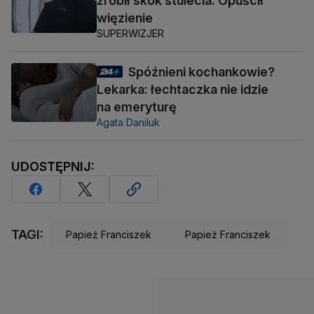
zrobił skok stulecia. Opuścił
więzienie
SUPERWIZJER
Spóźnieni kochankowie?
Lekarka: łechtaczka nie idzie
na emeryturę
Agata Daniluk
UDOSTĘPNIJ:
TAGI:
Papież Franciszek
Papież Franciszek