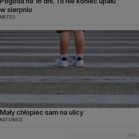
Pogoda na 16 dni. To nie koniec upału
w sierpniu
METEO
Mały chłopiec sam na ulicy
KATOWICE