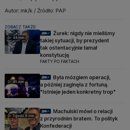
Autor: mk/k / Źródło: PAP
ZOBACZ TAKŻE:
Żurek: nigdy nie mieliśmy
44 min
takiej sytuacji, by prezydent
tak ostentacyjnie łamał
konstytucję
FAKTY PO FAKTACH
Była mózgiem operacji,
45 min
a później zaginęła z fortuną.
"Istnieje jeden konkretny trop"
Machulski mówi o relacji
1 godz 6 min
z przyrodnim bratem. To polityk
Konfederacji