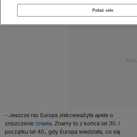
rozbudowy osiedli na Zachodnim Brzegu.
Pokaż cele
- Jeszcze raz Europa zlekceważyła apele o
zniszczenie
Izraela
. Znamy to z końca lat 30. i
początku lat 40., gdy Europa wiedziała, co się