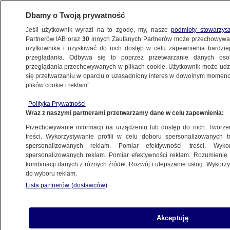
Dbamy o Twoją prywatność
Jeśli użytkownik wyrazi na to zgodę, my, nasze
podmioty stowarzys
Partnerów IAB oraz
30
innych Zaufanych Partnerów może przechowywa
użytkownika i uzyskiwać do nich dostęp w celu zapewnienia bardzi
przeglądania. Odbywa się to poprzez przetwarzanie danych os
przeglądania przechowywanych w plikach cookie. Użytkownik może udzie
ŚWIAT
się przetwarzaniu w oparciu o uzasadniony interes w dowolnym momencie
plików cookie i reklam”.
MSZ Izraela: Europa prowadzi politykę jak
Polityka Prywatności
przed Holokaustem
Wraz z naszymi partnerami przetwarzamy dane w celu zapewnienia:
Przechowywanie informacji na urządzeniu lub dostęp do nich. Tworzeni
11.12.2012, 10:34
treści. Wykorzystywanie profili w celu doboru spersonalizowanych tr
spersonalizowanych reklam. Pomiar efektywności treści. Wyko
spersonalizowanych reklam. Pomiar efektywności reklam. Rozumienie o
Udostępnij
kombinacji danych z różnych źródeł. Rozwój i ulepszanie usług. Wykor
do wyboru reklam.
Minister spraw zagranicznych Izraela Awigdor
Lista partnerów (dostawców)
Lieberman oskarżył Europę o prowadzenie
polityki wrogiej wobec Żydów, tak jak "pod
koniec lat 30." XX wieku. Była to reakcja na
Akceptuję
potępienie przez UE izraelskich planów