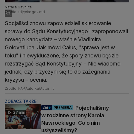
Natalia Gavrilita
Źródło zdjęcia: gov.md
Socjaliści znowu zapowiedzieli skierowanie
sprawy do Sądu Konstytucyjnego i zaproponowali
nowego kandydata – właśnie Vladimira
Golovatiuca. Jak mówi Całus, "sprawa jest w
toku" i niewykluczone, że spory znowu będzie
rozstrzygać Sąd Konstytucyjny. - Nie wiadomo
jednak, czy przyczyni się to do zażegnania
kryzysu – ocenia.
Źródło: PAP
Autorka/Autor: ft
ZOBACZ TAKŻE:
Pojechaliśmy
PREMIERA
27 min
w rodzinne strony Karola
Nawrockiego. Co o nim
usłyszeliśmy?