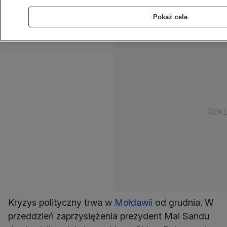
kandydata wskazała także obecna głowa
Pokaż cele
państwa Maia Sandu.
Kryzys polityczny trwa w
Mołdawii
od grudnia. W
przeddzień zaprzysiężenia prezydent Mai Sandu