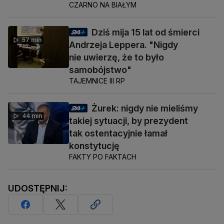
CZARNO NA BIAŁYM
Dziś mija 15 lat od śmierci
57 min
Andrzeja Leppera. "Nigdy
nie uwierzę, że to było
samobójstwo"
TAJEMNICE III RP
Żurek: nigdy nie mieliśmy
44 min
takiej sytuacji, by prezydent
tak ostentacyjnie łamał
konstytucję
FAKTY PO FAKTACH
UDOSTĘPNIJ: