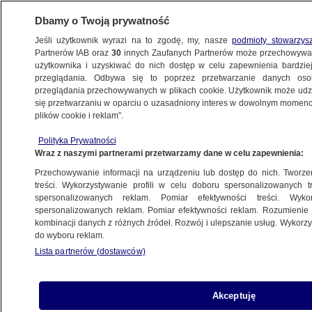
Dbamy o Twoją prywatność
Jeśli użytkownik wyrazi na to zgodę, my, nasze
podmioty stowarzys
Partnerów IAB oraz
30
innych Zaufanych Partnerów może przechowywa
użytkownika i uzyskiwać do nich dostęp w celu zapewnienia bardzi
przeglądania. Odbywa się to poprzez przetwarzanie danych os
przeglądania przechowywanych w plikach cookie. Użytkownik może udzie
ŚWIAT
się przetwarzaniu w oparciu o uzasadniony interes w dowolnym momencie
plików cookie i reklam”.
Kryzys polityczny nie słabnie. Ekspert:
Polityka Prywatności
to mołdawskie "House of Cards"
Wraz z naszymi partnerami przetwarzamy dane w celu zapewnienia:
Przechowywanie informacji na urządzeniu lub dostęp do nich. Tworzeni
18.03.2021, 20:24
treści. Wykorzystywanie profili w celu doboru spersonalizowanych tr
spersonalizowanych reklam. Pomiar efektywności treści. Wyko
spersonalizowanych reklam. Pomiar efektywności reklam. Rozumienie o
Udostępnij
kombinacji danych z różnych źródeł. Rozwój i ulepszanie usług. Wykor
do wyboru reklam.
Mołdawscy politycy prowadzą walkę o
Lista partnerów (dostawców)
stanowisko szefa rządu. W czwartek większość
parlamentarna, wspierana przez byłego
prezydenta kraju, wysunęła kandydaturę
Akceptuję
obecnego ambasadora w Rosji. Swojego