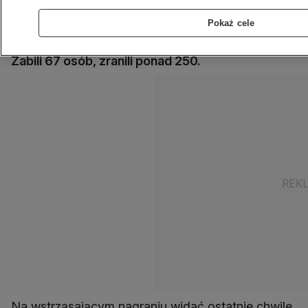
terrorystów z ugrupowania Al-Szabab, do
Pokaż cele
którego doszło 21 września. Terroryści
przetrzymywali zakładników przez cztery dni.
Zabili 67 osób, zranili ponad 250.
Na wstrząsającym nagraniu widać ostatnie chwile