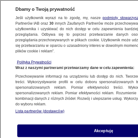
Dbamy o Twoją prywatność
Jeśli użytkownik wyrazi na to zgodę, my, nasze
podmioty stowarzys
Partnerów IAB oraz
30
innych Zaufanych Partnerów może przechowywa
użytkownika i uzyskiwać do nich dostęp w celu zapewnienia bardzi
przeglądania. Odbywa się to poprzez przetwarzanie danych os
przeglądania przechowywanych w plikach cookie. Użytkownik może udzie
ŚWIAT
się przetwarzaniu w oparciu o uzasadniony interes w dowolnym momencie
plików cookie i reklam”.
Modlili się i zabijali. Wstrząsające nagranie
Polityka Prywatności
z ataku na centrum handlowe w Kenii
Wraz z naszymi partnerami przetwarzamy dane w celu zapewnienia:
Przechowywanie informacji na urządzeniu lub dostęp do nich. Tworzeni
18.10.2013, 05:27
treści. Wykorzystywanie profili w celu doboru spersonalizowanych tr
spersonalizowanych reklam. Pomiar efektywności treści. Wyko
spersonalizowanych reklam. Pomiar efektywności reklam. Rozumienie o
Udostępnij
kombinacji danych z różnych źródeł. Rozwój i ulepszanie usług. Wykor
do wyboru reklam.
Strzelanie do leżących, uciekający w popłochu
Lista partnerów (dostawców)
ludzie i polowanie na zakładników - tak wyglądała
masakra w centrum handlowym Westgate Mall w
Nairobi. Dziennikarze telewizji CNN dotarli do
Akceptuję
nagrań z monitoringu, ukazujących atak