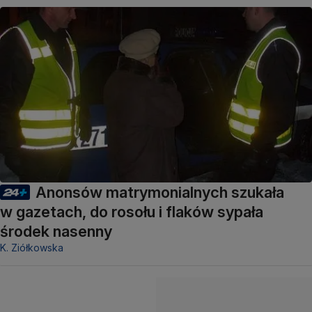
Anonsów matrymonialnych szukała
w gazetach, do rosołu i flaków sypała
środek nasenny
K. Ziółkowska