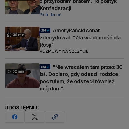
z przyrodnim bratem. To polityk
Konfederacji
Piotr Jacoń
Amerykański senat
38 min
zdecydował. "Zła wiadomość dla
Rosji"
ROZMOWY NA SZCZYCIE
"Nie wracałem tam przez 30
52 min
lat. Dopiero, gdy odeszli rodzice,
poczułem, że odszedł również
mój dom"
UDOSTĘPNIJ: