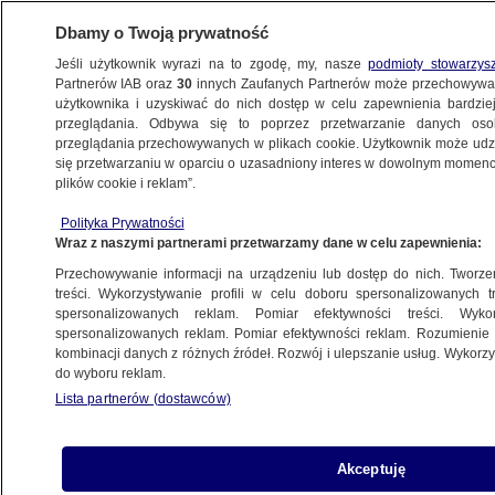
Dbamy o Twoją prywatność
Jeśli użytkownik wyrazi na to zgodę, my, nasze
podmioty stowarzys
Partnerów IAB oraz
30
innych Zaufanych Partnerów może przechowywa
użytkownika i uzyskiwać do nich dostęp w celu zapewnienia bardzi
przeglądania. Odbywa się to poprzez przetwarzanie danych os
przeglądania przechowywanych w plikach cookie. Użytkownik może udzie
ŚWIAT
się przetwarzaniu w oparciu o uzasadniony interes w dowolnym momencie
plików cookie i reklam”.
"Mówiono nam, że rząd kupuje odpowiedni
Polityka Prywatności
sprzęt". 50 milionów maseczek nie będzie
Wraz z naszymi partnerami przetwarzamy dane w celu zapewnienia:
używanych
Przechowywanie informacji na urządzeniu lub dostęp do nich. Tworzeni
treści. Wykorzystywanie profili w celu doboru spersonalizowanych tr
7.08.2020, 06:05
spersonalizowanych reklam. Pomiar efektywności treści. Wyko
spersonalizowanych reklam. Pomiar efektywności reklam. Rozumienie o
kombinacji danych z różnych źródeł. Rozwój i ulepszanie usług. Wykor
Udostępnij
do wyboru reklam.
Lista partnerów (dostawców)
Premier Wielkiej Brytanii Boris Johnson
powiedział, że będzie bardzo rozczarowany, jeśli
"jakakolwiek partia środków ochrony osobistej
Akceptuję