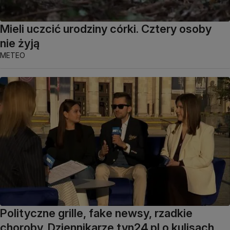
Mieli uczcić urodziny córki. Cztery osoby
nie żyją
METEO
Polityczne grille, fake newsy, rzadkie
choroby. Dziennikarze tvn24.pl o kulisach