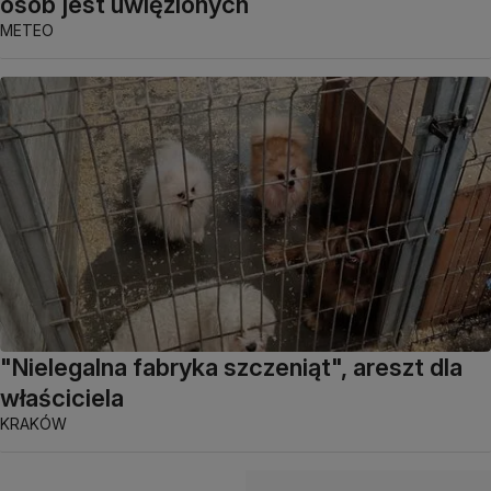
osób jest uwięzionych
METEO
"Nielegalna fabryka szczeniąt", areszt dla
właściciela
KRAKÓW