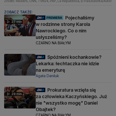
Źródło: Reuters, CNN, TVN24, PAP, La Repubblica, El Pais
Autorka/Autor: j
ZOBACZ TAKŻE:
Pojechaliśmy
PREMIERA
27 min
w rodzinne strony Karola
Nawrockiego. Co o nim
usłyszeliśmy?
CZARNO NA BIAŁYM
Spóźnieni kochankowie?
Lekarka: łechtaczka nie idzie
na emeryturę
Agata Daniluk
Prokuratura wzięła się
28 min
za człowieka Kaczyńskiego. Już
nie "wszystko mogę" Daniel
Obajtek?
CZARNO NA BIAŁYM