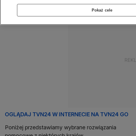
miliardów euro. Do kogo trafią te środki?
Pokaż cele
OGLĄDAJ TVN24 W INTERNECIE NA TVN24 GO
Poniżej przedstawiamy wybrane rozwiązania
pomocowe z niektórych krajów.