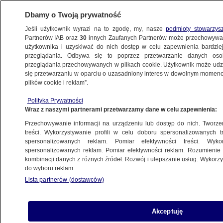
Dbamy o Twoją prywatność
Jeśli użytkownik wyrazi na to zgodę, my, nasze
podmioty stowarzys
Partnerów IAB oraz
30
innych Zaufanych Partnerów może przechowywa
użytkownika i uzyskiwać do nich dostęp w celu zapewnienia bardzi
przeglądania. Odbywa się to poprzez przetwarzanie danych os
przeglądania przechowywanych w plikach cookie. Użytkownik może udzie
ŚWIAT
się przetwarzaniu w oparciu o uzasadniony interes w dowolnym momencie
plików cookie i reklam”.
Jak walczyć z gospodarczymi skutkami
Polityka Prywatności
pandemii? Pomysły innych państw
Wraz z naszymi partnerami przetwarzamy dane w celu zapewnienia:
Przechowywanie informacji na urządzeniu lub dostęp do nich. Tworzeni
18.03.2020, 17:59
treści. Wykorzystywanie profili w celu doboru spersonalizowanych tr
spersonalizowanych reklam. Pomiar efektywności treści. Wyko
spersonalizowanych reklam. Pomiar efektywności reklam. Rozumienie o
Udostępnij
kombinacji danych z różnych źródeł. Rozwój i ulepszanie usług. Wykor
do wyboru reklam.
Kolejne państwa ogłaszają programy, które mają
Lista partnerów (dostawców)
pomóc walczyć z gospodarczymi skutkami
pandemii koronawirusa. Stany Zjednoczone
zamierzają przeznaczyć 1 bilion dolarów, Wielka
Akceptuję
Brytania - 330 miliardy funtów, a Hiszpania - 200