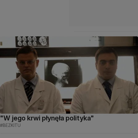
"W jego krwi płynęła polityka"
#BEZKITU