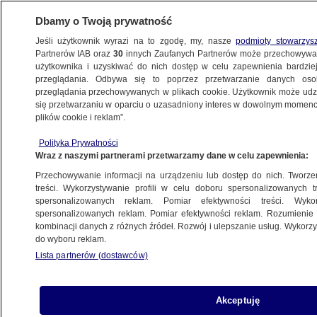
Dbamy o Twoją prywatność
Jeśli użytkownik wyrazi na to zgodę, my, nasze
podmioty stowarzys
Partnerów IAB oraz
30
innych Zaufanych Partnerów może przechowywa
użytkownika i uzyskiwać do nich dostęp w celu zapewnienia bardzi
przeglądania. Odbywa się to poprzez przetwarzanie danych os
przeglądania przechowywanych w plikach cookie. Użytkownik może udzie
ŚWIAT
się przetwarzaniu w oparciu o uzasadniony interes w dowolnym momencie
plików cookie i reklam”.
"Ja mam moją piękną żonę Ann, a Obama
Polityka Prywatności
ma Billa Clintona"
Wraz z naszymi partnerami przetwarzamy dane w celu zapewnienia:
Przechowywanie informacji na urządzeniu lub dostęp do nich. Tworzeni
19.10.2012, 07:37
treści. Wykorzystywanie profili w celu doboru spersonalizowanych tr
spersonalizowanych reklam. Pomiar efektywności treści. Wyko
spersonalizowanych reklam. Pomiar efektywności reklam. Rozumienie o
Udostępnij
kombinacji danych z różnych źródeł. Rozwój i ulepszanie usług. Wykor
do wyboru reklam.
W czwartek Mitt Romney i jego demokratyczny
Lista partnerów (dostawców)
rywal, obecny prezydent Barack Obama, mieli
okazję spotkać się w nieco bardziej rozluźnionej
atmosferze na dobroczynnym przyjęciu. Nie
Akceptuję
szczędzili sobie żartobliwych uwag, żartowali