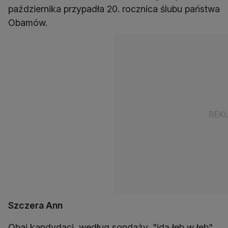
października przypadła 20. rocznica ślubu państwa
Obamów.
Szczera Ann
Obaj kandydaci, według sondaży, "idą łeb w łeb".