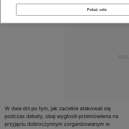
także z samych siebie.
Pokaż cele
W dwa dni po tym, jak zaciekle atakowali się
podczas debaty, obaj wygłosili przemówienia na
przyjęciu dobroczynnym zorganizowanym w