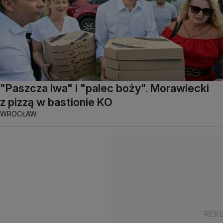
"Paszcza lwa" i "palec boży". Morawiecki
z pizzą w bastionie KO
WROCŁAW