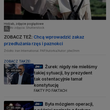
Hidżab, zdjęcie poglądowe
Źródło zdjęcia: Shutterstock
ZOBACZ TEŻ:
Chcą wprowadzić zakaz
przedłużania rzęs i paznokci
Źródło: Iran International. PAP
Autorka/Autor: jdw//mm
ZOBACZ TAKŻE:
Żurek: nigdy nie mieliśmy
44 min
takiej sytuacji, by prezydent
tak ostentacyjnie łamał
konstytucję
FAKTY PO FAKTACH
Była mózgiem operacji,
45 min