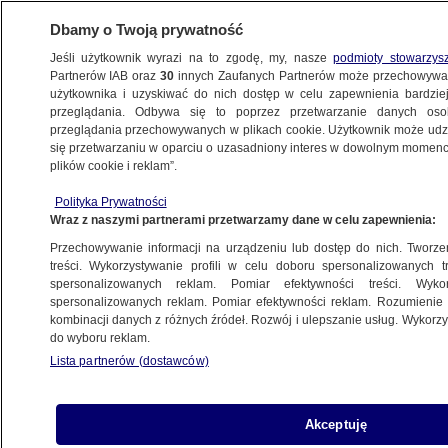
Dbamy o Twoją prywatność
Jeśli użytkownik wyrazi na to zgodę, my, nasze
podmioty stowarzys
Partnerów IAB oraz
30
innych Zaufanych Partnerów może przechowywa
użytkownika i uzyskiwać do nich dostęp w celu zapewnienia bardzi
przeglądania. Odbywa się to poprzez przetwarzanie danych os
przeglądania przechowywanych w plikach cookie. Użytkownik może udzie
ŚWIAT
się przetwarzaniu w oparciu o uzasadniony interes w dowolnym momencie
plików cookie i reklam”.
Policja konfiskuje kobietom samochody.
Polityka Prywatności
"Reakcja na ubiegłoroczne protesty"
Wraz z naszymi partnerami przetwarzamy dane w celu zapewnienia:
Przechowywanie informacji na urządzeniu lub dostęp do nich. Tworzeni
1.12.2023, 14:52
treści. Wykorzystywanie profili w celu doboru spersonalizowanych tr
spersonalizowanych reklam. Pomiar efektywności treści. Wyko
spersonalizowanych reklam. Pomiar efektywności reklam. Rozumienie o
Udostępnij
kombinacji danych z różnych źródeł. Rozwój i ulepszanie usług. Wykor
do wyboru reklam.
Lista partnerów (dostawców)
Akceptuję