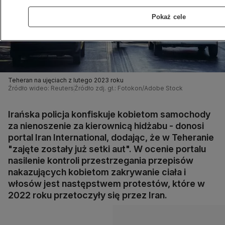
Pokaż cele
Teheran na ujęciach z lutego 2023 roku
Źródło wideo: Reuters
Źródło zdj. gł.: Fotokon/Adobe Stock
Irańska policja konfiskuje kobietom samochody
za nienoszenie za kierownicą hidżabu - donosi
portal Iran International, dodając, że w Teheranie
"zajęte zostały już setki aut". W ocenie portalu
nasilenie kontroli przestrzegania przepisów
nakazujących kobietom zakrywanie ciała i
włosów jest następstwem protestów, które w
2022 roku przetoczyły się przez Iran.