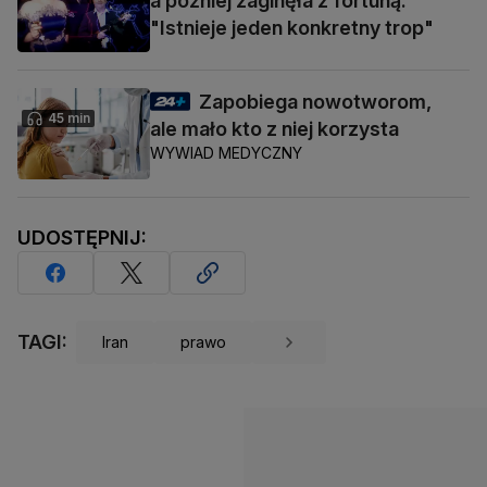
a później zaginęła z fortuną.
"Istnieje jeden konkretny trop"
Zapobiega nowotworom,
45 min
ale mało kto z niej korzysta
WYWIAD MEDYCZNY
UDOSTĘPNIJ:
TAGI:
Iran
prawo