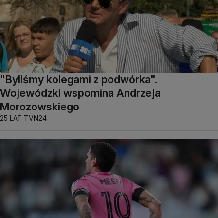
"Byliśmy kolegami z podwórka".
Wojewódzki wspomina Andrzeja
Morozowskiego
25 LAT TVN24