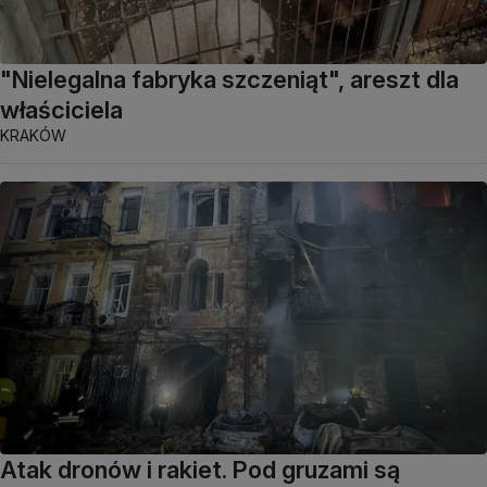
"Nielegalna fabryka szczeniąt", areszt dla
właściciela
KRAKÓW
Atak dronów i rakiet. Pod gruzami są