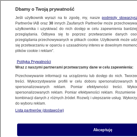
Dbamy o Twoją prywatność
Jeśli użytkownik wyrazi na to zgodę, my, nasze
podmioty stowarzys
Partnerów IAB oraz
30
innych Zaufanych Partnerów może przechowywa
użytkownika i uzyskiwać do nich dostęp w celu zapewnienia bardzi
przeglądania. Odbywa się to poprzez przetwarzanie danych os
przeglądania przechowywanych w plikach cookie. Użytkownik może udzie
ŚWIAT
się przetwarzaniu w oparciu o uzasadniony interes w dowolnym momencie
plików cookie i reklam”.
Hantawirus na wycieczkowcu. Pojechał
Polityka Prywatności
na wycieczkę, przez przypadek został
Wraz z naszymi partnerami przetwarzamy dane w celu zapewnienia:
lekarzem pokładowym
Przechowywanie informacji na urządzeniu lub dostęp do nich. Tworzeni
treści. Wykorzystywanie profili w celu doboru spersonalizowanych tr
spersonalizowanych reklam. Pomiar efektywności treści. Wyko
Oprac.
Maciej Wacławik
spersonalizowanych reklam. Pomiar efektywności reklam. Rozumienie o
8.05.2026, 11:45
kombinacji danych z różnych źródeł. Rozwój i ulepszanie usług. Wykor
do wyboru reklam.
Lista partnerów (dostawców)
Posłuchaj artykułu
Czyta lektor AI
Akceptuję