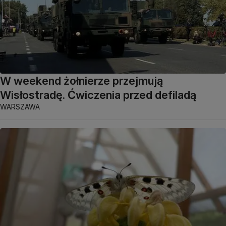
W weekend żołnierze przejmują
Wisłostradę. Ćwiczenia przed defiladą
WARSZAWA