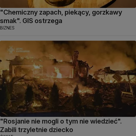
"Chemiczny zapach, piekący, gorzkawy
smak". GIS ostrzega
BIZNES
"Rosjanie nie mogli o tym nie wiedzieć".
Zabili trzyletnie dziecko