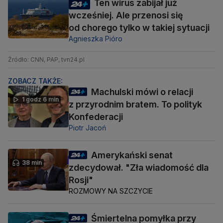
Ten wirus zabijał już
wcześniej. Ale przenosi się
od chorego tylko w takiej sytuacji
Agnieszka Pióro
Źródło: CNN, PAP, tvn24.pl
ZOBACZ TAKŻE:
Machulski mówi o relacji
1 godz 6 min
z przyrodnim bratem. To polityk
Konfederacji
Piotr Jacoń
Amerykański senat
38 min
zdecydował. "Zła wiadomość dla
Rosji"
ROZMOWY NA SZCZYCIE
Śmiertelna pomyłka przy