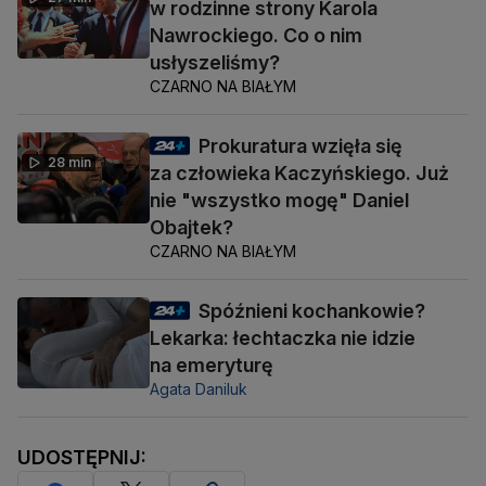
w rodzinne strony Karola
Nawrockiego. Co o nim
usłyszeliśmy?
CZARNO NA BIAŁYM
Prokuratura wzięła się
28 min
za człowieka Kaczyńskiego. Już
nie "wszystko mogę" Daniel
Obajtek?
CZARNO NA BIAŁYM
Spóźnieni kochankowie?
Lekarka: łechtaczka nie idzie
na emeryturę
Agata Daniluk
UDOSTĘPNIJ: