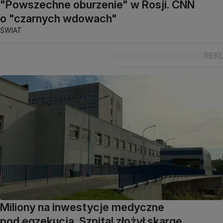
"Powszechne oburzenie" w Rosji. CNN
o "czarnych wdowach"
ŚWIAT
Miliony na inwestycje medyczne
pod egzekucją. Szpital złożył skargę