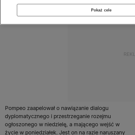
zbrojnego o Górski Karabach.
Pokaż cele
Pompeo zaapelował o nawiązanie dialogu
dyplomatycznego i przestrzeganie rozejmu
ogłoszonego w niedzielę, a mającego wejść w
życie w poniedziałek. Jest on na razie naruszany