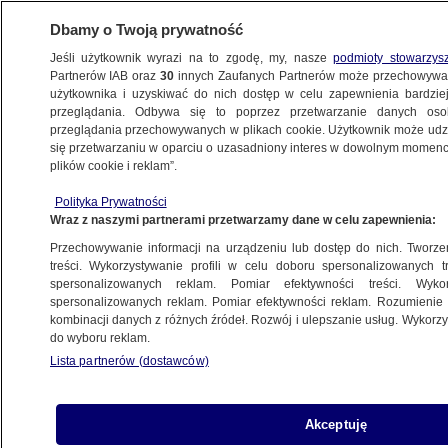
Dbamy o Twoją prywatność
Jeśli użytkownik wyrazi na to zgodę, my, nasze
podmioty stowarzys
Partnerów IAB oraz
30
innych Zaufanych Partnerów może przechowywa
użytkownika i uzyskiwać do nich dostęp w celu zapewnienia bardzi
przeglądania. Odbywa się to poprzez przetwarzanie danych os
przeglądania przechowywanych w plikach cookie. Użytkownik może udzie
ŚWIAT
się przetwarzaniu w oparciu o uzasadniony interes w dowolnym momencie
plików cookie i reklam”.
USA chcą zakończenia konfliktu
Polityka Prywatności
na Kaukazie. Pompeo wystosował
Wraz z naszymi partnerami przetwarzamy dane w celu zapewnienia:
komunikat
Przechowywanie informacji na urządzeniu lub dostęp do nich. Tworzeni
treści. Wykorzystywanie profili w celu doboru spersonalizowanych tr
27.10.2020, 19:10
spersonalizowanych reklam. Pomiar efektywności treści. Wyko
spersonalizowanych reklam. Pomiar efektywności reklam. Rozumienie o
kombinacji danych z różnych źródeł. Rozwój i ulepszanie usług. Wykor
Udostępnij
do wyboru reklam.
Lista partnerów (dostawców)
Sekretarz stanu USA Mike Pompeo zaapelował w
komunikacie do przywódców Armenii i
Azerbejdżanu o pokojowe rozwiązania konfliktu
Akceptuję