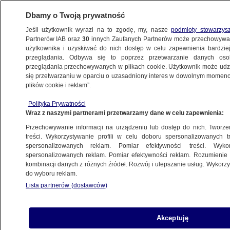
Dbamy o Twoją prywatność
Jeśli użytkownik wyrazi na to zgodę, my, nasze
podmioty stowarzys
Partnerów IAB oraz
30
innych Zaufanych Partnerów może przechowywa
użytkownika i uzyskiwać do nich dostęp w celu zapewnienia bardzi
przeglądania. Odbywa się to poprzez przetwarzanie danych os
przeglądania przechowywanych w plikach cookie. Użytkownik może udzie
ŚWIAT
się przetwarzaniu w oparciu o uzasadniony interes w dowolnym momencie
plików cookie i reklam”.
Trump: to, co się dzieje,
Polityka Prywatności
to nie impeachment, to zamach stanu
Wraz z naszymi partnerami przetwarzamy dane w celu zapewnienia:
Przechowywanie informacji na urządzeniu lub dostęp do nich. Tworzeni
2.10.2019, 07:07
Aktualizacja:
2.10.2019, 07:10
treści. Wykorzystywanie profili w celu doboru spersonalizowanych tr
spersonalizowanych reklam. Pomiar efektywności treści. Wyko
spersonalizowanych reklam. Pomiar efektywności reklam. Rozumienie o
Udostępnij
kombinacji danych z różnych źródeł. Rozwój i ulepszanie usług. Wykor
do wyboru reklam.
Lista partnerów (dostawców)
Akceptuję