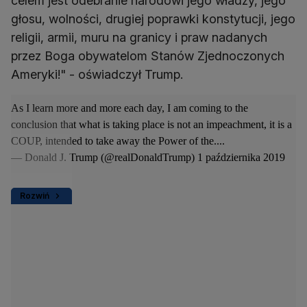
celem jest odebranie narodowi jego władzy, jego
głosu, wolności, drugiej poprawki konstytucji, jego
religii, armii, muru na granicy i praw nadanych
przez Boga obywatelom Stanów Zjednoczonych
Ameryki!" - oświadczył Trump.
As I learn more and more each day, I am coming to the
conclusion that what is taking place is not an impeachment, it is a
COUP, intended to take away the Power of the....
— Donald J. Trump (@realDonaldTrump)
1 października 2019
Rozwiń