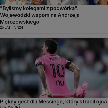
"Byliśmy kolegami z podwórka".
Wojewódzki wspomina Andrzeja
Morozowskiego
25 LAT TVN24
Piękny gest dla Messiego, który stracił ojca
EUROSPORT