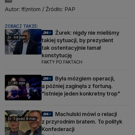
Autor: ft\mtom / Źródło: PAP
ZOBACZ TAKŻE:
Żurek: nigdy nie mieliśmy
44 min
takiej sytuacji, by prezydent
tak ostentacyjnie łamał
konstytucję
FAKTY PO FAKTACH
Była mózgiem operacji,
45 min
a później zaginęła z fortuną.
"Istnieje jeden konkretny trop"
Machulski mówi o relacji
1 godz 6 min
z przyrodnim bratem. To polityk
Konfederacji