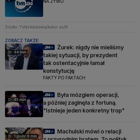
NA ŻYWO
Źródło: TVN24
Autorka/Autor: os/ft
ZOBACZ TAKŻE:
Żurek: nigdy nie mieliśmy
44 min
takiej sytuacji, by prezydent
tak ostentacyjnie łamał
konstytucję
FAKTY PO FAKTACH
Była mózgiem operacji,
45 min
a później zaginęła z fortuną.
"Istnieje jeden konkretny trop"
Machulski mówi o relacji
1 godz 6 min
z przyrodnim bratem. To polityk