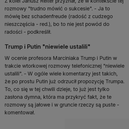
Z kolei Janusz Reiter przyznał, że w kontekście tej
rozmowy "trudno mówić o sukcesie". - Ja to
mówię bez schadenfreude (radość z cudzego
nieszczęścia - red.), bo to nie jest powód do
radości - podkreślił.
Trump i Putin "niewiele ustalili"
W ocenie profesora Marciniaka Trump i Putin w
trakcie wtorkowej rozmowy telefonicznej "niewiele
ustalili". - W ogóle wiele komentarzy jest takich,
że po prostu Putin już odrzucił propozycję Trumpa.
To, co się w tej chwili dzieje, to już jest tylko
zasłona dymna, która ma przykryć fakt, że te
rozmowy są jałowe i w gruncie rzeczy są puste -
komentował.