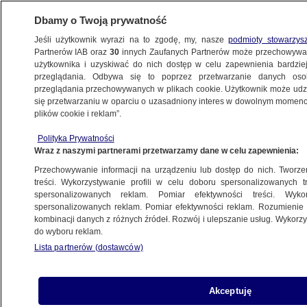
Dbamy o Twoją prywatność
Jeśli użytkownik wyrazi na to zgodę, my, nasze
podmioty stowarzys
Partnerów IAB oraz
30
innych Zaufanych Partnerów może przechowywa
użytkownika i uzyskiwać do nich dostęp w celu zapewnienia bardzi
przeglądania. Odbywa się to poprzez przetwarzanie danych os
przeglądania przechowywanych w plikach cookie. Użytkownik może udzie
TAK JEST
się przetwarzaniu w oparciu o uzasadniony interes w dowolnym momencie
plików cookie i reklam”.
Były ambasador w Moskwie: Putin jest
Polityka Prywatności
w dylemacie ciastka
Wraz z naszymi partnerami przetwarzamy dane w celu zapewnienia:
Przechowywanie informacji na urządzeniu lub dostęp do nich. Tworzeni
19.03.2025, 20:13
treści. Wykorzystywanie profili w celu doboru spersonalizowanych tr
spersonalizowanych reklam. Pomiar efektywności treści. Wyko
spersonalizowanych reklam. Pomiar efektywności reklam. Rozumienie o
Udostępnij
kombinacji danych z różnych źródeł. Rozwój i ulepszanie usług. Wykor
do wyboru reklam.
Lista partnerów (dostawców)
Akceptuję