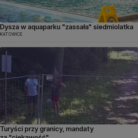
Dysza w aquaparku "zassała" siedmiolatka
KATOWICE
Turyści przy granicy, mandaty
za "ciekawość"