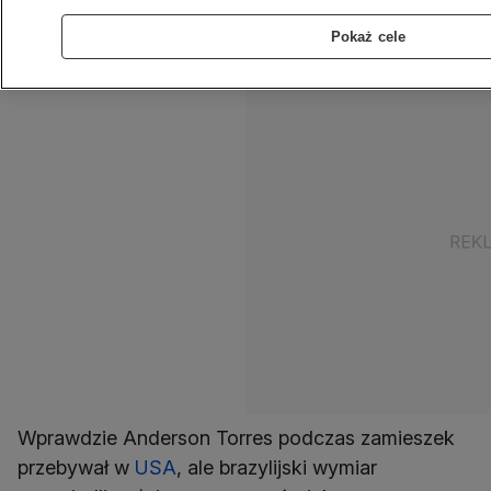
zeszłotygodniowego szturmu na urzędy
Pokaż cele
państwowe w tym mieście.
Wprawdzie Anderson Torres podczas zamieszek
przebywał w
USA
, ale brazylijski wymiar