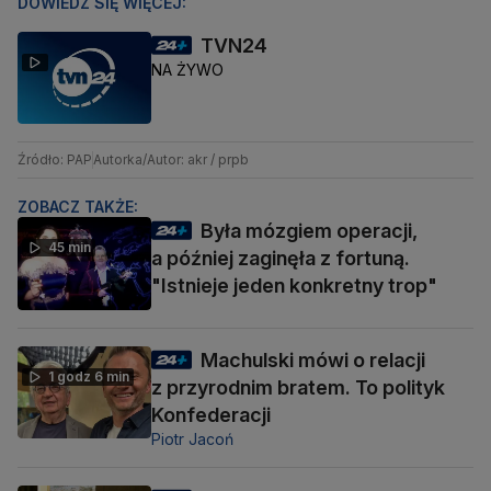
DOWIEDZ SIĘ WIĘCEJ:
TVN24
NA ŻYWO
Źródło: PAP
Autorka/Autor: akr / prpb
ZOBACZ TAKŻE:
Była mózgiem operacji,
45 min
a później zaginęła z fortuną.
"Istnieje jeden konkretny trop"
Machulski mówi o relacji
1 godz 6 min
z przyrodnim bratem. To polityk
Konfederacji
Piotr Jacoń