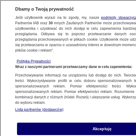
Dbamy o Twoją prywatność
Jeśli użytkownik wyrazi na to zgodę, my, nasze
podmioty stowarzys
Partnerów IAB oraz
30
innych Zaufanych Partnerów może przechowywa
użytkownika i uzyskiwać do nich dostęp w celu zapewnienia bardzi
przeglądania. Odbywa się to poprzez przetwarzanie danych os
przeglądania przechowywanych w plikach cookie. Użytkownik może udzie
ŚWIAT
się przetwarzaniu w oparciu o uzasadniony interes w dowolnym momencie
plików cookie i reklam”.
Policja zatrzymała zdymisjonowanego
Polityka Prywatności
ministra sprawiedliwości
Wraz z naszymi partnerami przetwarzamy dane w celu zapewnienia:
Przechowywanie informacji na urządzeniu lub dostęp do nich. Tworzeni
15.01.2023, 08:31
treści. Wykorzystywanie profili w celu doboru spersonalizowanych tr
spersonalizowanych reklam. Pomiar efektywności treści. Wyko
spersonalizowanych reklam. Pomiar efektywności reklam. Rozumienie o
Udostępnij
kombinacji danych z różnych źródeł. Rozwój i ulepszanie usług. Wykor
do wyboru reklam.
Brazylijska policja zatrzymała w sobotę na
Lista partnerów (dostawców)
lotnisku w stolicy kraju Andersona Torresa,
byłego ministra sprawiedliwości w administracji
byłego prezydenta Jaira Bolsonaro. Zarzuca mu
Akceptuję
się zaniedbania, które miały doprowadzić do