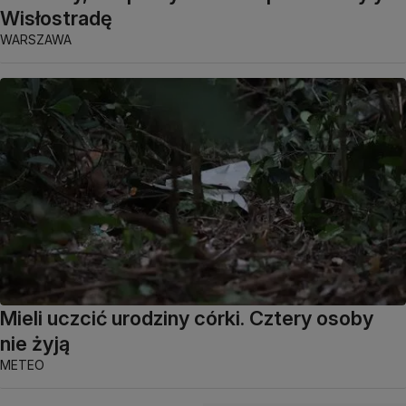
Wisłostradę
WARSZAWA
Mieli uczcić urodziny córki. Cztery osoby
nie żyją
METEO