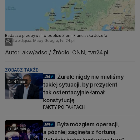
Badacze przebywali w pobliżu Ziemi Franciszka Józefa
Źródło zdjęcia: Mapy Google, tvn24.pl
Autor: akw/adso / Źródło: CNN, tvn24.pl
ZOBACZ TAKŻE:
Żurek: nigdy nie mieliśmy
44 min
takiej sytuacji, by prezydent
tak ostentacyjnie łamał
konstytucję
FAKTY PO FAKTACH
Była mózgiem operacji,
45 min
a później zaginęła z fortuną.
"Istnieje jeden konkretny trop"