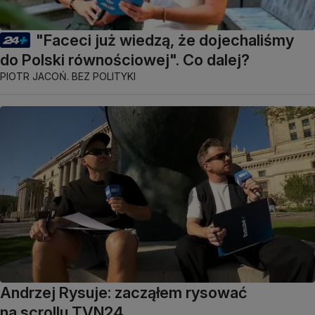
"Faceci już wiedzą, że dojechaliśmy
do Polski równościowej". Co dalej?
PIOTR JACOŃ. BEZ POLITYKI
Andrzej Rysuje: zacząłem rysować
na scrollu TVN24