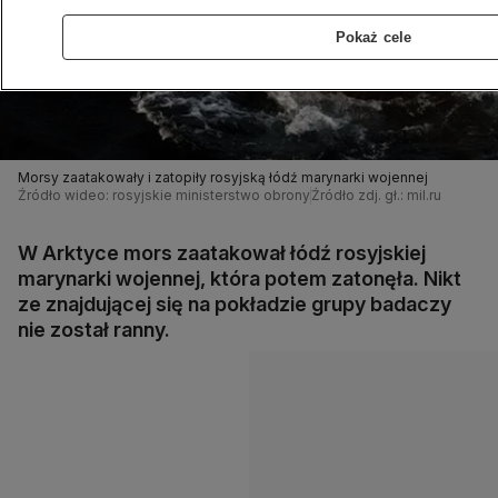
Pokaż cele
Morsy zaatakowały i zatopiły rosyjską łódź marynarki wojennej
Źródło wideo: rosyjskie ministerstwo obrony
Źródło zdj. gł.: mil.ru
W Arktyce mors zaatakował łódź rosyjskiej
marynarki wojennej, która potem zatonęła. Nikt
ze znajdującej się na pokładzie grupy badaczy
nie został ranny.