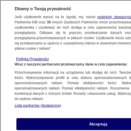
Dbamy o Twoją prywatność
Jeśli użytkownik wyrazi na to zgodę, my, nasze
podmioty stowarzys
Partnerów IAB oraz
30
innych Zaufanych Partnerów może przechowywa
użytkownika i uzyskiwać do nich dostęp w celu zapewnienia bardzi
przeglądania. Odbywa się to poprzez przetwarzanie danych os
przeglądania przechowywanych w plikach cookie. Użytkownik może udzie
ŚWIAT
się przetwarzaniu w oparciu o uzasadniony interes w dowolnym momencie
plików cookie i reklam”.
Mors zaatakował i zatopił łódź rosyjskiej
Polityka Prywatności
marynarki wojennej
Wraz z naszymi partnerami przetwarzamy dane w celu zapewnienia:
Przechowywanie informacji na urządzeniu lub dostęp do nich. Tworzeni
25.09.2019, 10:45
treści. Wykorzystywanie profili w celu doboru spersonalizowanych tr
spersonalizowanych reklam. Pomiar efektywności treści. Wyko
spersonalizowanych reklam. Pomiar efektywności reklam. Rozumienie o
Udostępnij
kombinacji danych z różnych źródeł. Rozwój i ulepszanie usług. Wykor
do wyboru reklam.
Lista partnerów (dostawców)
Akceptuję