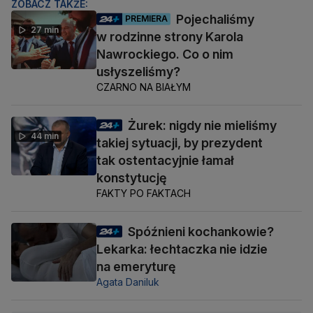
ZOBACZ TAKŻE:
Pojechaliśmy
PREMIERA
27 min
w rodzinne strony Karola
Nawrockiego. Co o nim
usłyszeliśmy?
CZARNO NA BIAŁYM
Żurek: nigdy nie mieliśmy
44 min
takiej sytuacji, by prezydent
tak ostentacyjnie łamał
konstytucję
FAKTY PO FAKTACH
Spóźnieni kochankowie?
Lekarka: łechtaczka nie idzie
na emeryturę
Agata Daniluk