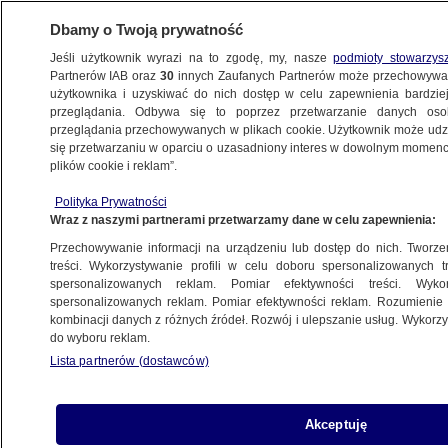
Dbamy o Twoją prywatność
Jeśli użytkownik wyrazi na to zgodę, my, nasze
podmioty stowarzys
Partnerów IAB oraz
30
innych Zaufanych Partnerów może przechowywa
użytkownika i uzyskiwać do nich dostęp w celu zapewnienia bardzi
przeglądania. Odbywa się to poprzez przetwarzanie danych os
przeglądania przechowywanych w plikach cookie. Użytkownik może udzie
RZESZÓW
się przetwarzaniu w oparciu o uzasadniony interes w dowolnym momencie
plików cookie i reklam”.
Napadł na stację paliw. Sprzedawcy groził
Polityka Prywatności
młotkiem
Wraz z naszymi partnerami przetwarzamy dane w celu zapewnienia:
Przechowywanie informacji na urządzeniu lub dostęp do nich. Tworzeni
Oprac.
Martyna Sokołowska
treści. Wykorzystywanie profili w celu doboru spersonalizowanych tr
spersonalizowanych reklam. Pomiar efektywności treści. Wyko
8.06.2026, 10:56
spersonalizowanych reklam. Pomiar efektywności reklam. Rozumienie o
kombinacji danych z różnych źródeł. Rozwój i ulepszanie usług. Wykor
do wyboru reklam.
Posłuchaj artykułu
Czyta lektor AI
Lista partnerów (dostawców)
Akceptuję