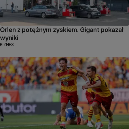
Orlen z potężnym zyskiem. Gigant pokazał
wyniki
BIZNES