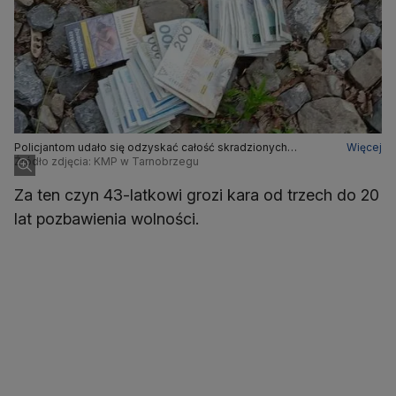
Policjantom udało się odzyskać całość skradzionych
Więcej
pieniędzy - 4070 złotych
Źródło zdjęcia: KMP w Tarnobrzegu
Za ten czyn 43-latkowi grozi kara od trzech do 20
lat pozbawienia wolności.