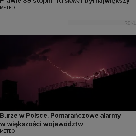
Prawie 39 stopni. Tu skwar był największy
METEO
Burze w Polsce. Pomarańczowe alarmy
w większości województw
METEO