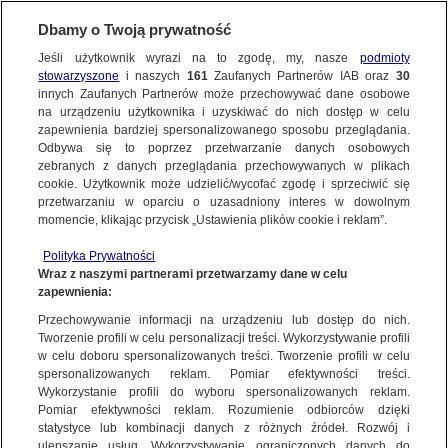
Dbamy o Twoją prywatność
SUBSKRYBUJ
Jeśli użytkownik wyrazi na to zgodę, my, nasze
podmioty
stowarzyszone
i naszych
161
Zaufanych Partnerów IAB oraz
30
RZESZÓW
innych Zaufanych Partnerów może przechowywać dane osobowe
na urządzeniu użytkownika i uzyskiwać do nich dostęp w celu
Pijany uciekał lawetą, wymusił
zapewnienia bardziej spersonalizowanego sposobu przeglądania.
pierwszeństwo. Zginęło troje nastolatków.
Odbywa się to poprzez przetwarzanie danych osobowych
zebranych z danych przeglądania przechowywanych w plikach
We krwi miał też THC
cookie. Użytkownik może udzielić/wycofać zgodę i sprzeciwić się
przetwarzaniu w oparciu o uzasadniony interes w dowolnym
6.11.2025, 09:30
Aktualizacja:
19.08.2025, 10:34
momencie, klikając przycisk „Ustawienia plików cookie i reklam”.
Polityka Prywatności
Posłuchaj artykułu
Wraz z naszymi partnerami przetwarzamy dane w celu
Czyta lektor AI
zapewnienia:
Przechowywanie informacji na urządzeniu lub dostęp do nich.
Tworzenie profili w celu personalizacji treści. Wykorzystywanie profili
w celu doboru spersonalizowanych treści. Tworzenie profili w celu
spersonalizowanych reklam. Pomiar efektywności treści.
Wykorzystanie profili do wyboru spersonalizowanych reklam.
Pomiar efektywności reklam. Rozumienie odbiorców dzięki
statystyce lub kombinacji danych z różnych źródeł. Rozwój i
ulepszanie usług. Wykorzystywanie ograniczonych danych do