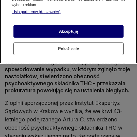
wyboru reklam.
Lista partnerów (dostawców)
Akceptuję
Zderzenie z lawetą, troje nastolatków nie żyje
Źródło wideo: TVN24
Źródło zdj. gł.: x.com/Rz_Policja
Pokaż cele
We krwi 43-letniego Artura C., podejrzanego o
spowodowanie wypadku, w którym zginęło troje
nastolatków, stwierdzono obecność
psychoaktywnego składnika THC - przekazała
prokuratura powołując się na ustalenia biegłych.
Z opinii sporządzonej przez Instytut Ekspertyz
Sądowych w Krakowie wynika, że we krwi 43-
letniego podejrzanego Artura C. stwierdzono
obecność psychoaktywnego składnika THC w
stężeniu wskazującym na to, że podejrzany w