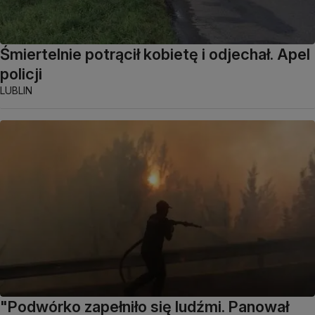
Śmiertelnie potrącił kobietę i odjechał. Apel
policji
LUBLIN
"Podwórko zapełniło się ludźmi. Panował