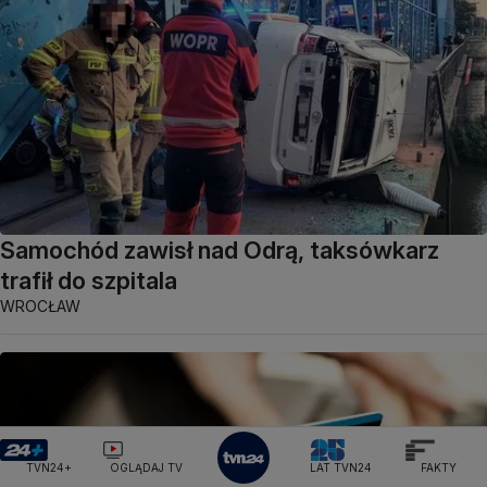
Samochód zawisł nad Odrą, taksówkarz
trafił do szpitala
WROCŁAW
TVN24+
OGLĄDAJ TV
LAT TVN24
FAKTY