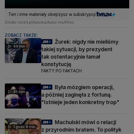
Ten i inne materiały obejrzysz w subskrypcji
Źródło: tvn24.pl
Autorka/Autor: ms/PKoz
ZOBACZ TAKŻE:
Żurek: nigdy nie mieliśmy
44 min
takiej sytuacji, by prezydent
tak ostentacyjnie łamał
konstytucję
FAKTY PO FAKTACH
Była mózgiem operacji,
45 min
a później zaginęła z fortuną.
"Istnieje jeden konkretny trop"
Machulski mówi o relacji
1 godz 6 min
z przyrodnim bratem. To polityk