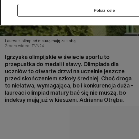
Pokaż cele
Laureaci olimpiad maturę mają za sobą
Źródło wideo: TVN24
Igrzyska olimpijskie w świecie sportu to
przepustka do medali i sławy. Olimpiada dla
uczniów to otwarte drzwi na uczelnie jeszcze
przed skończeniem szkoły średniej. Choć droga
to niełatwa, wymagająca, bo i konkurencja duża -
laureaci olimpiad matury bać się nie muszą, bo
indeksy mają już w kieszeni. Adrianna Otręba.