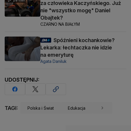
28 min
za człowieka Kaczyńskiego. Już
nie "wszystko mogę" Daniel
Obajtek?
CZARNO NA BIAŁYM
Spóźnieni kochankowie?
Lekarka: łechtaczka nie idzie
na emeryturę
Agata Daniluk
UDOSTĘPNIJ:
TAGI:
Polska i Świat
Edukacja