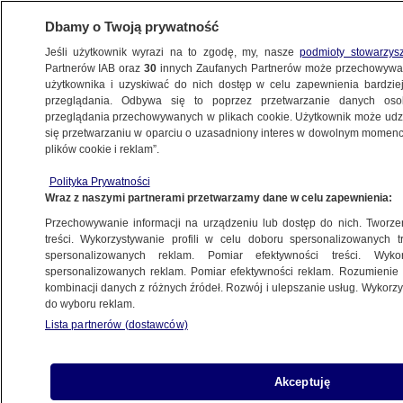
Dbamy o Twoją prywatność
Jeśli użytkownik wyrazi na to zgodę, my, nasze
podmioty stowarzys
Partnerów IAB oraz
30
innych Zaufanych Partnerów może przechowywa
użytkownika i uzyskiwać do nich dostęp w celu zapewnienia bardzi
przeglądania. Odbywa się to poprzez przetwarzanie danych os
przeglądania przechowywanych w plikach cookie. Użytkownik może udzie
PROGRAMY
się przetwarzaniu w oparciu o uzasadniony interes w dowolnym momencie
plików cookie i reklam”.
Laureaci olimpiad maturę mają za sobą
Polityka Prywatności
Wraz z naszymi partnerami przetwarzamy dane w celu zapewnienia:
7.05.2022, 07:59
Przechowywanie informacji na urządzeniu lub dostęp do nich. Tworzeni
treści. Wykorzystywanie profili w celu doboru spersonalizowanych tr
Udostępnij
spersonalizowanych reklam. Pomiar efektywności treści. Wyko
spersonalizowanych reklam. Pomiar efektywności reklam. Rozumienie o
kombinacji danych z różnych źródeł. Rozwój i ulepszanie usług. Wykor
do wyboru reklam.
Lista partnerów (dostawców)
Akceptuję