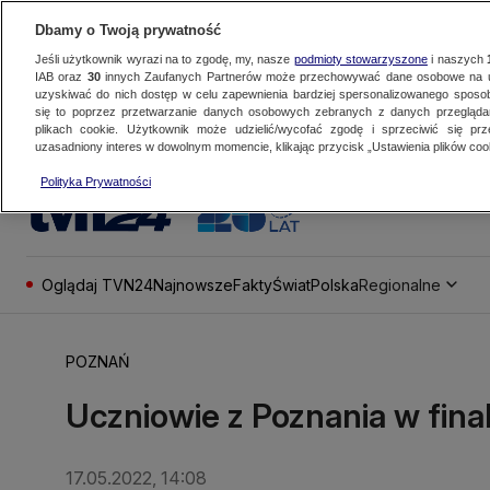
Dbamy o Twoją prywatność
Jeśli użytkownik wyrazi na to zgodę, my, nasze
podmioty stowarzyszone
i naszych
IAB oraz
30
innych Zaufanych Partnerów może przechowywać dane osobowe na ur
uzyskiwać do nich dostęp w celu zapewnienia bardziej spersonalizowanego sposo
się to poprzez przetwarzanie danych osobowych zebranych z danych przegląd
plikach cookie. Użytkownik może udzielić/wycofać zgodę i sprzeciwić się pr
uzasadniony interes w dowolnym momencie, klikając przycisk „Ustawienia plików cook
Polityka Prywatności
Oglądaj TVN24
Najnowsze
Fakty
Świat
Polska
Regionalne
POZNAŃ
Uczniowie z Poznania w fin
17.05.2022, 14:08