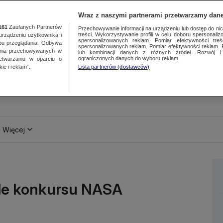
Wraz z naszymi partnerami przetwarzamy dane
161
Zaufanych Partnerów
Przechowywanie informacji na urządzeniu lub dostęp do nich.
treści. Wykorzystywanie profili w celu doboru spersonalizo
ządzeniu użytkownika i
spersonalizowanych reklam. Pomiar efektywności treś
bu przeglądania. Odbywa
spersonalizowanych reklam. Pomiar efektywności reklam. 
ania przechowywanych w
lub kombinacji danych z różnych źródeł. Rozwój i 
ograniczonych danych do wyboru reklam.
zetwarzaniu w oparciu o
ie i reklam”.
Lista partnerów (dostawców)
Więcej
ale konkursu NASA