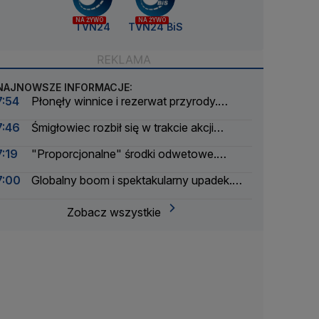
NA ŻYWO
NA ŻYWO
TVN24
TVN24 BiS
NAJNOWSZE INFORMACJE:
7:54
Płonęły winnice i rezerwat przyrody.
Wstrzymano ruch na autostradzie
7:46
Śmigłowiec rozbił się w trakcie akcji
gaśniczej
7:19
"Proporcjonalne" środki odwetowe.
Wprowadzili kontrole graniczne
7:00
Globalny boom i spektakularny upadek.
Czy kryptoaferze można było zapobiec?
Zobacz wszystkie