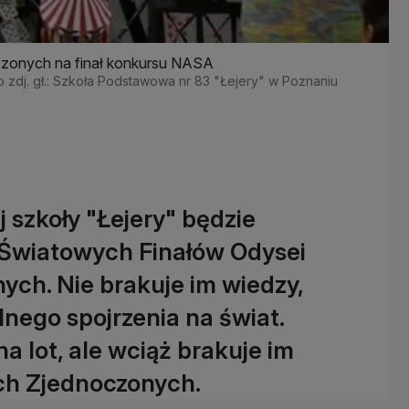
czonych na finał konkursu NASA
o zdj. gł.: Szkoła Podstawowa nr 83 "Łejery" w Poznaniu
 szkoły "Łejery" będzie
 Światowych Finałów Odysei
ch. Nie brakuje im wiedzy,
nego spojrzenia na świat.
na lot, ale wciąż brakuje im
ch Zjednoczonych.