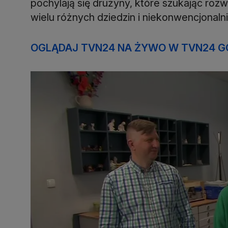
pochylają się drużyny, które szukając ro
wielu różnych dziedzin i niekonwencjonaln
OGLĄDAJ TVN24 NA ŻYWO W TVN24 G