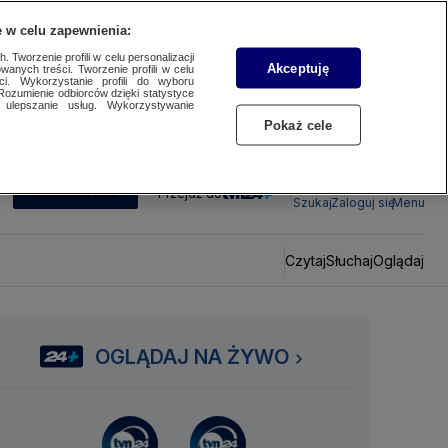
 w celu zapewnienia:
 Tworzenie profili w celu personalizacji
Akceptuję
wanych treści. Tworzenie profili w celu
ci. Wykorzystanie profili do wyboru
Rozumienie odbiorców dzięki statystyce
ulepszanie usług. Wykorzystywanie
Pokaż cele
SUBSKRYBUJ
Przejdź do
Szukaj
Zaloguj się
Menu
Czytaj
Słuchaj
Oglądaj
OGLĄDAJ NA ŻYWO