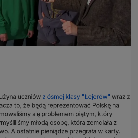
rużyna uczniów
z ósmej klasy "Łejerów"
wraz z
acza to, że będą reprezentować Polskę na
jmowaliśmy się problemem piątym, który
wymyśliliśmy młodą osobę, która zemdlała z
o. A ostatnie pieniądze przegrała w karty.