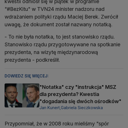
kwestii odniósł się w piątek w programie
"#BezKitu" w TVN24 minister nadzoru nad
wdrażaniem polityki rządu Maciej Berek. Zwrócił
uwagę, że dokument został nazwany notatką.
- To nie była notatka, to jest stanowisko rządu.
Stanowisko rządu przygotowywane na spotkanie
prezydenta, na wizytę międzynarodową
prezydenta - podkreślił.
DOWIEDZ SIĘ WIĘCEJ:
"Notatka" czy "instrukcja" MSZ
dla prezydenta? Kwestia
"dogadania się dwóch ośrodków"
Jan Kunert,
Gabriela Sieczkowska
Przypomniał, że w 2008 roku mieliśmy "spór