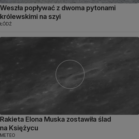
Weszła popływać z dwoma pytonami
królewskimi na szyi
ŁÓDŹ
Rakieta Elona Muska zostawiła ślad
na Księżycu
METEO