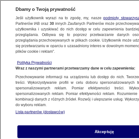
Dbamy o Twoją prywatność
Jeśli użytkownik wyrazi na to zgodę, my, nasze
podmioty stowarzys
Partnerów IAB oraz
30
innych Zaufanych Partnerów może przechowywa
użytkownika i uzyskiwać do nich dostęp w celu zapewnienia bardzi
przeglądania. Odbywa się to poprzez przetwarzanie danych os
przeglądania przechowywanych w plikach cookie. Użytkownik może udzie
POLSKA
się przetwarzaniu w oparciu o uzasadniony interes w dowolnym momencie
plików cookie i reklam”.
Berek o "notatce" sprzed wizyty w USA.
Polityka Prywatności
"To stanowisko rządu wiążące dla
Wraz z naszymi partnerami przetwarzamy dane w celu zapewnienia:
prezydenta"
Przechowywanie informacji na urządzeniu lub dostęp do nich. Tworzeni
treści. Wykorzystywanie profili w celu doboru spersonalizowanych tr
5.09.2025, 21:25
spersonalizowanych reklam. Pomiar efektywności treści. Wyko
spersonalizowanych reklam. Pomiar efektywności reklam. Rozumienie o
kombinacji danych z różnych źródeł. Rozwój i ulepszanie usług. Wykor
Udostępnij
do wyboru reklam.
Lista partnerów (dostawców)
Akceptuję