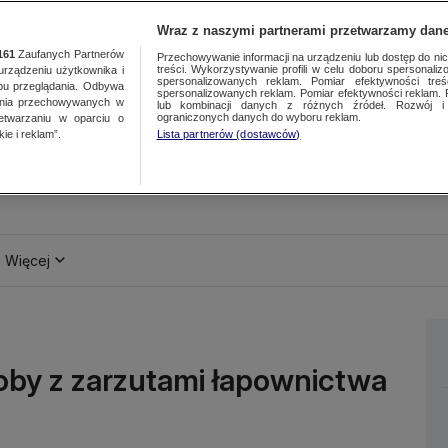
Wraz z naszymi partnerami przetwarzamy dane
161
Zaufanych Partnerów
Przechowywanie informacji na urządzeniu lub dostęp do nich.
treści. Wykorzystywanie profili w celu doboru spersonalizo
ządzeniu użytkownika i
spersonalizowanych reklam. Pomiar efektywności treś
bu przeglądania. Odbywa
spersonalizowanych reklam. Pomiar efektywności reklam. 
ania przechowywanych w
lub kombinacji danych z różnych źródeł. Rozwój i 
ograniczonych danych do wyboru reklam.
zetwarzaniu w oparciu o
ie i reklam”.
Lista partnerów (dostawców)
Więcej
soby z zarzutami łapownictwa