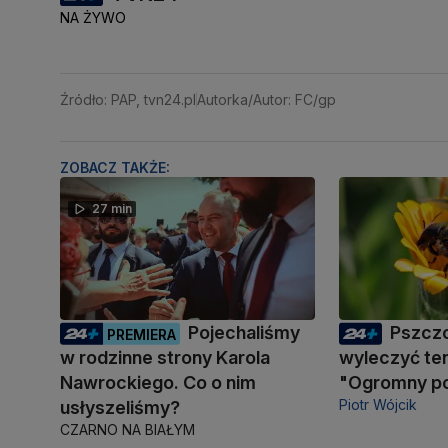
NA ŻYWO
Źródło: PAP, tvn24.pl
Autorka/Autor: FC/gp
ZOBACZ TAKŻE:
27 min
Pojechaliśmy
Pszcz
PREMIERA
w rodzinne strony Karola
wyleczyć te
Nawrockiego. Co o nim
"Ogromny po
Piotr Wójcik
usłyszeliśmy?
CZARNO NA BIAŁYM