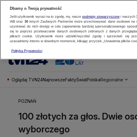
Dbamy o Twoją prywatność
Jeśli użytkownik wyrazi na to zgodę, my, nasze
podmioty stowarzyszone
i naszych
IAB oraz
30
innych Zaufanych Partnerów może przechowywać dane osobowe na ur
uzyskiwać do nich dostęp w celu zapewnienia bardziej spersonalizowanego sposo
się to poprzez przetwarzanie danych osobowych zebranych z danych przegląd
plikach cookie. Użytkownik może udzielić/wycofać zgodę i sprzeciwić się pr
uzasadniony interes w dowolnym momencie, klikając przycisk „Ustawienia plików cook
Polityka Prywatności
Oglądaj TVN24
Najnowsze
Fakty
Świat
Polska
Regionalne
POZNAŃ
100 złotych za głos. Dwie o
wyborczego