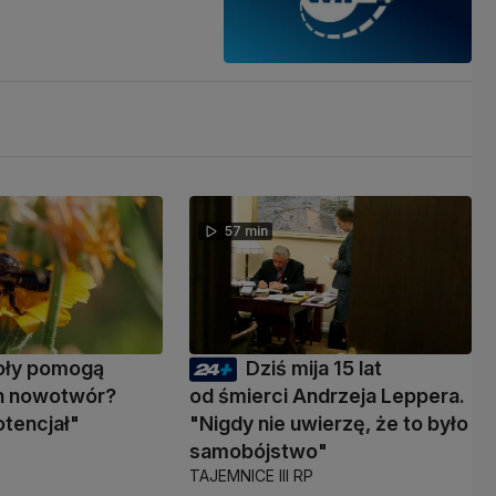
57 min
oły pomogą
Dziś mija 15 lat
n nowotwór?
od śmierci Andrzeja Leppera.
tencjał"
"Nigdy nie uwierzę, że to było
samobójstwo"
TAJEMNICE III RP