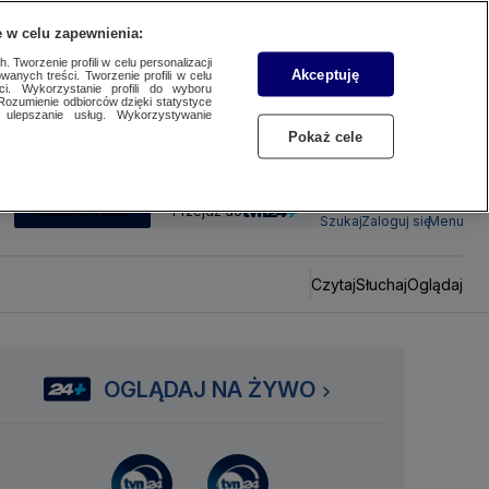
 w celu zapewnienia:
 Tworzenie profili w celu personalizacji
Akceptuję
wanych treści. Tworzenie profili w celu
ci. Wykorzystanie profili do wyboru
Rozumienie odbiorców dzięki statystyce
ulepszanie usług. Wykorzystywanie
Pokaż cele
SUBSKRYBUJ
Przejdź do
Szukaj
Zaloguj się
Menu
Czytaj
Słuchaj
Oglądaj
OGLĄDAJ NA ŻYWO