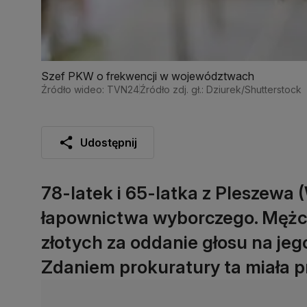
Szef PKW o frekwencji w województwach
Źródło wideo: TVN24
Źródło zdj. gł.: Dziurek/Shutterstock
Udostępnij
78-latek i 65-latka z Pleszewa (
łapownictwa wyborczego. Mężcz
złotych za oddanie głosu na jeg
Zdaniem prokuratury ta miała p