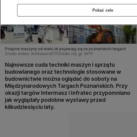
Pokaż cele
Potężne maszyny od wielu lat pojawiają się na poznańskich targach
Źródło wideo: Archiwum MTP
Źródło zdj. gł.: MTP
Najnowsze cuda techniki maszyn i sprzętu
budowlanego oraz technologie stosowane w
budownictwie można oglądać do soboty na
Międzynarodowych Targach Poznańskich. Przy
okazji targów Intermasz i Infratec przypomniano
jak wyglądały podobne wystawy przed
kilkudziesięciu laty.