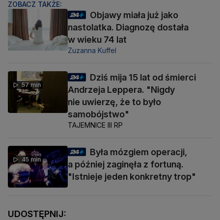
ZOBACZ TAKŻE:
Objawy miała już jako
nastolatka. Diagnozę dostała
w wieku 74 lat
Zuzanna Kuffel
Dziś mija 15 lat od śmierci
57 min
Andrzeja Leppera. "Nigdy
nie uwierzę, że to było
samobójstwo"
TAJEMNICE III RP
Była mózgiem operacji,
45 min
a później zaginęła z fortuną.
"Istnieje jeden konkretny trop"
UDOSTĘPNIJ: