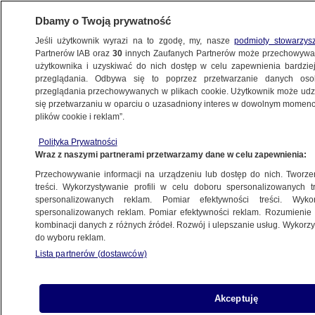
Dbamy o Twoją prywatność
Jeśli użytkownik wyrazi na to zgodę, my, nasze
podmioty stowarzys
Partnerów IAB oraz
30
innych Zaufanych Partnerów może przechowywa
użytkownika i uzyskiwać do nich dostęp w celu zapewnienia bardzi
przeglądania. Odbywa się to poprzez przetwarzanie danych os
przeglądania przechowywanych w plikach cookie. Użytkownik może udzie
POZNAŃ
się przetwarzaniu w oparciu o uzasadniony interes w dowolnym momencie
plików cookie i reklam”.
Maszyny wagi ciężkiej na targach. Zobacz
Polityka Prywatności
jak zmieniały się na przestrzeni lat
Wraz z naszymi partnerami przetwarzamy dane w celu zapewnienia:
Przechowywanie informacji na urządzeniu lub dostęp do nich. Tworzeni
23.05.2014, 20:03
treści. Wykorzystywanie profili w celu doboru spersonalizowanych tr
spersonalizowanych reklam. Pomiar efektywności treści. Wyko
spersonalizowanych reklam. Pomiar efektywności reklam. Rozumienie o
Udostępnij
kombinacji danych z różnych źródeł. Rozwój i ulepszanie usług. Wykor
do wyboru reklam.
Lista partnerów (dostawców)
Akceptuję