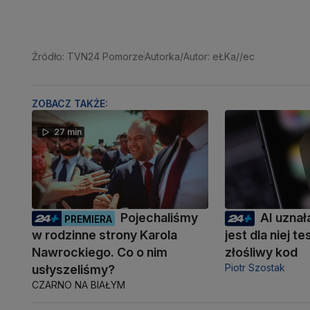
Źródło: TVN24 Pomorze
Autorka/Autor: eŁKa//ec
ZOBACZ TAKŻE:
27 min
Pojechaliśmy
AI uznał
PREMIERA
w rodzinne strony Karola
jest dla niej 
Nawrockiego. Co o nim
złośliwy kod
Piotr Szostak
usłyszeliśmy?
CZARNO NA BIAŁYM