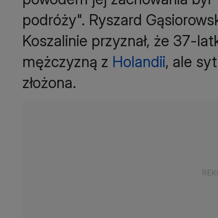
podróży". Ryszard Gąsiorows
Koszalinie przyznał, że 37-la
mężczyzną z
Holandii
, ale sy