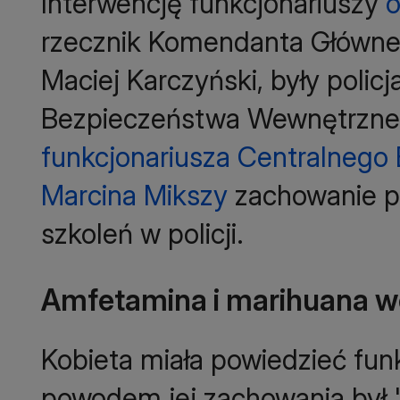
Interwencję funkcjonariuszy
o
rzecznik Komendanta Główneg
Maciej Karczyński, były policj
Bezpieczeństwa Wewnętrzn
funkcjonariusza Centralnego B
Marcina Mikszy
zachowanie pa
szkoleń w policji.
Amfetamina i marihuana w
Kobieta miała powiedzieć funk
powodem jej zachowania był "