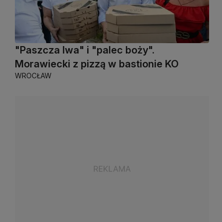
"Paszcza lwa" i "palec boży".
Morawiecki z pizzą w bastionie KO
WROCŁAW