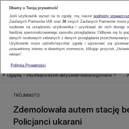
Dbamy o Twoją prywatność
Jeśli użytkownik wyrazi na to zgodę, my, nasze
podmioty stowarzys
Zaufanych Partnerów IAB oraz
30
innych Zaufanych Partnerów może 
osobowe na urządzeniu użytkownika i uzyskiwać do nich dostęp w
bardziej spersonalizowanego sposobu przeglądania. Odbywa się to po
danych osobowych zebranych z danych przeglądania przechowywanych
Użytkownik może udzielić/wycofać zgodę i sprzeciwić się przetwa
uzasadniony interes w dowolnym momencie, klikając przycisk „Ustawie
reklam”.
Polityka Prywatności
Oglądaj TVN24
Najnowsze
Fakty
Świat
Polska
Regionalne
W
TRÓJMIASTO
Zdemolowała autem stację b
Policjanci ukarani