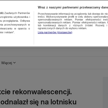
Wraz z naszymi partnerami przetwarzamy dane
161
Zaufanych Partnerów
Przechowywanie informacji na urządzeniu lub dostęp do nich.
treści. Wykorzystywanie profili w celu doboru spersonalizo
ządzeniu użytkownika i
spersonalizowanych reklam. Pomiar efektywności treś
bu przeglądania. Odbywa
spersonalizowanych reklam. Pomiar efektywności reklam. 
ania przechowywanych w
lub kombinacji danych z różnych źródeł. Rozwój i 
ograniczonych danych do wyboru reklam.
zetwarzaniu w oparciu o
ie i reklam”.
Lista partnerów (dostawców)
Więcej
kcie rekonwalescencji.
dnalazł się na lotnisku