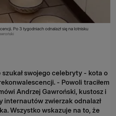
encji. Po 3 tygodniach odnalazł się na lotnisku
Gawroński
 szukał swojego celebryty - kota o
rekonwalescencji. - Powoli traciłem
 mówi Andrzej Gawroński, kustosz i
cy internautów zwierzak odnalazł
ska. Wszystko wskazuje na to, że