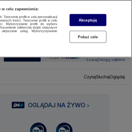
 w celu zapewnienia:
 Tworzenie profili w celu personalizacji
Akceptuję
wanych treści. Tworzenie profili w celu
ci. Wykorzystanie profili do wyboru
Rozumienie odbiorców dzięki statystyce
ulepszanie usług. Wykorzystywanie
Pokaż cele
SUBSKRYBUJ
Przejdź do
Szukaj
Zaloguj się
Menu
Czytaj
Słuchaj
Oglądaj
OGLĄDAJ NA ŻYWO