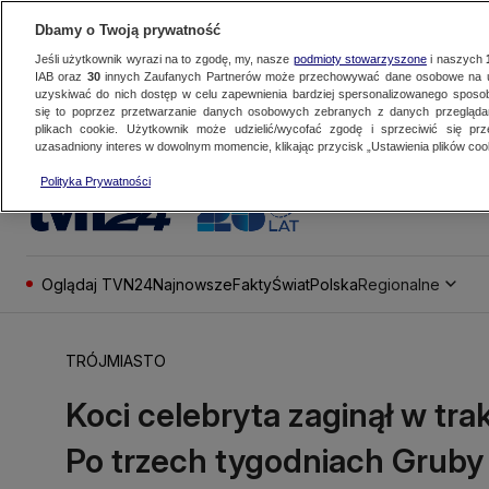
Dbamy o Twoją prywatność
Jeśli użytkownik wyrazi na to zgodę, my, nasze
podmioty stowarzyszone
i naszych
IAB oraz
30
innych Zaufanych Partnerów może przechowywać dane osobowe na ur
uzyskiwać do nich dostęp w celu zapewnienia bardziej spersonalizowanego sposo
się to poprzez przetwarzanie danych osobowych zebranych z danych przegląd
plikach cookie. Użytkownik może udzielić/wycofać zgodę i sprzeciwić się pr
uzasadniony interes w dowolnym momencie, klikając przycisk „Ustawienia plików cook
Polityka Prywatności
Oglądaj TVN24
Najnowsze
Fakty
Świat
Polska
Regionalne
TRÓJMIASTO
Koci celebryta zaginął w tra
Po trzech tygodniach Gruby o