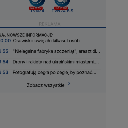
NA ŻYWO
NA ŻYWO
TVN24
TVN24 BiS
NAJNOWSZE INFORMACJE:
10:00
Osuwisko uwięziło kilkaset osób
9:55
"Nielegalna fabryka szczeniąt", areszt dla
właściciela
9:54
Drony i rakiety nad ukraińskimi miastami.
Są ofiary śmiertelne
9:53
Fotografują cegła po cegle, by poznać
nazwiska i historie ofiar
Zobacz wszystkie