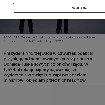
Pokaż cele
24.07.2025 | Waldemar Żurek powołany na ministra sprawiedliwości
Źródło wideo: TVN24
Źródło zdj. gł.: MSWiA
Prezydent Andrzej Duda w czwartek odebrał
przysięgę od nominowanych przez premiera
Donalda Tuska nowych członków rządu. W
tvn24.pl relacjonujemy najważniejsze
wydarzenia w związku z zaprzysiężeniem
ministrów i objęciem przez nich resortów.