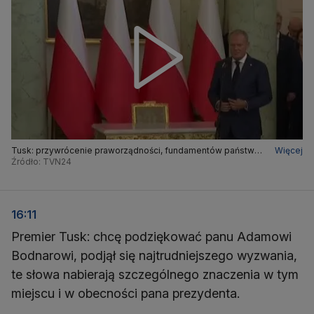
Tusk: przywrócenie praworządności, fundamentów państwa
Więcej
prawa to zadanie, które ciągle stoi przed nami
Źródło: TVN24
16:11
Premier Tusk: chcę podziękować panu Adamowi
Bodnarowi, podjął się najtrudniejszego wyzwania,
te słowa nabierają szczególnego znaczenia w tym
miejscu i w obecności pana prezydenta.