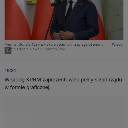
Premier Donald Tusk w trakcie ceremonii zaprzysiężenia
Więcej
nowych członków rządu w Pałacu Prezydenckim
Źródło zdjęcia: Paweł Supernak/PAP
16:31
W środę KPRM zaprezentowała pełny skład rządu
w formie graficznej.