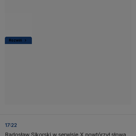
Rozwiń
17:22
Radosław Sikorski w serwisie X powtórzył słowa