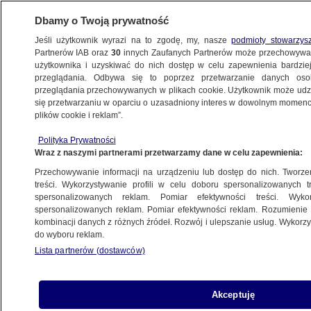
Dbamy o Twoją prywatność
Jeśli użytkownik wyrazi na to zgodę, my, nasze
podmioty stowarzys
Partnerów IAB oraz
30
innych Zaufanych Partnerów może przechowywa
użytkownika i uzyskiwać do nich dostęp w celu zapewnienia bardzi
przeglądania. Odbywa się to poprzez przetwarzanie danych os
przeglądania przechowywanych w plikach cookie. Użytkownik może udzie
RELACJA
się przetwarzaniu w oparciu o uzasadniony interes w dowolnym momencie
plików cookie i reklam”.
Nowy rząd zaprzysiężony. Ministrowie
Polityka Prywatności
obejmują resorty
Wraz z naszymi partnerami przetwarzamy dane w celu zapewnienia:
Przechowywanie informacji na urządzeniu lub dostęp do nich. Tworzeni
24.07.2025, 15:03
Aktualizacja:
24.07.2025, 16:48
treści. Wykorzystywanie profili w celu doboru spersonalizowanych tr
spersonalizowanych reklam. Pomiar efektywności treści. Wyko
spersonalizowanych reklam. Pomiar efektywności reklam. Rozumienie o
Udostępnij
kombinacji danych z różnych źródeł. Rozwój i ulepszanie usług. Wykor
do wyboru reklam.
Lista partnerów (dostawców)
Akceptuję