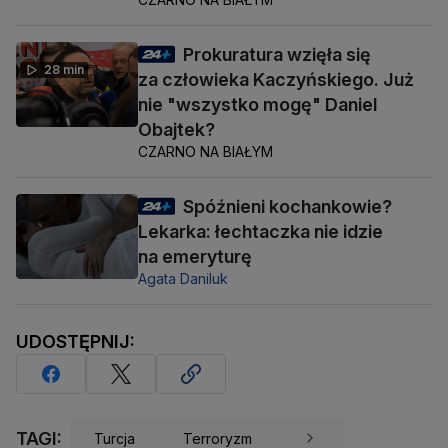
Prokuratura wzięła się
28 min
za człowieka Kaczyńskiego. Już
nie "wszystko mogę" Daniel
Obajtek?
CZARNO NA BIAŁYM
Spóźnieni kochankowie?
Lekarka: łechtaczka nie idzie
na emeryturę
Agata Daniluk
UDOSTĘPNIJ:
TAGI:
Turcja
Terroryzm