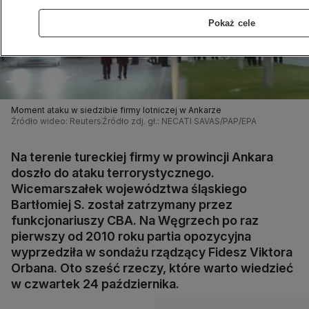
Pokaż cele
Moment ataku w siedzibie firmy lotniczej w Ankarze
Źródło wideo: Reuters
Źródło zdj. gł.: NECATI SAVAS/PAP/EPA
Na terenie tureckiej firmy w prowincji Ankara
doszło do ataku terrorystycznego.
Wicemarszałek województwa śląskiego
Bartłomiej S. został zatrzymany przez
funkcjonariuszy CBA. Na Węgrzech po raz
pierwszy od 2010 roku partia opozycyjna
wyprzedziła w sondażu rządzący Fidesz Viktora
Orbana. Oto sześć rzeczy, które warto wiedzieć
w czwartek 24 października.