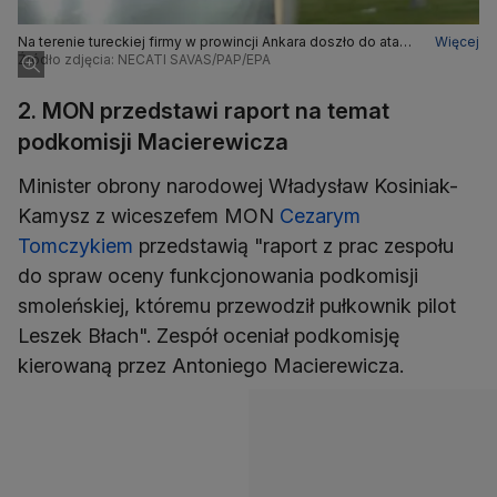
Na terenie tureckiej firmy w prowincji Ankara doszło do ataku
Więcej
terrorystycznego
Źródło zdjęcia: NECATI SAVAS/PAP/EPA
2. MON przedstawi raport na temat
podkomisji Macierewicza
Minister obrony narodowej Władysław Kosiniak-
Kamysz z wiceszefem MON
Cezarym
Tomczykiem
przedstawią "raport z prac zespołu
do spraw oceny funkcjonowania podkomisji
smoleńskiej, któremu przewodził pułkownik pilot
Leszek Błach". Zespół oceniał podkomisję