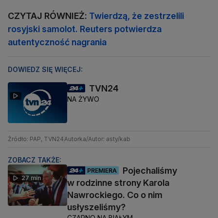
CZYTAJ RÓWNIEŻ:
Twierdzą, że zestrzelili
rosyjski samolot. Reuters potwierdza
autentyczność nagrania
DOWIEDZ SIĘ WIĘCEJ:
TVN24
NA ŻYWO
Źródło: PAP, TVN24
Autorka/Autor: asty/kab
ZOBACZ TAKŻE:
Pojechaliśmy
PREMIERA
27 min
w rodzinne strony Karola
Nawrockiego. Co o nim
usłyszeliśmy?
CZARNO NA BIAŁYM