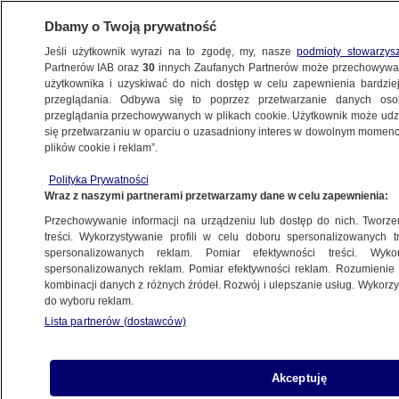
Dbamy o Twoją prywatność
Jeśli użytkownik wyrazi na to zgodę, my, nasze
podmioty stowarzys
Partnerów IAB oraz
30
innych Zaufanych Partnerów może przechowywa
użytkownika i uzyskiwać do nich dostęp w celu zapewnienia bardzi
przeglądania. Odbywa się to poprzez przetwarzanie danych os
przeglądania przechowywanych w plikach cookie. Użytkownik może udzie
POLSKA
się przetwarzaniu w oparciu o uzasadniony interes w dowolnym momencie
plików cookie i reklam”.
Wykupił 800 mieszkań i eksmituje
Polityka Prywatności
lokatorów. "Boję się, że zostanę bez dachu
Wraz z naszymi partnerami przetwarzamy dane w celu zapewnienia:
nad głową"
Przechowywanie informacji na urządzeniu lub dostęp do nich. Tworzeni
treści. Wykorzystywanie profili w celu doboru spersonalizowanych tr
22.01.2016, 20:23
spersonalizowanych reklam. Pomiar efektywności treści. Wyko
spersonalizowanych reklam. Pomiar efektywności reklam. Rozumienie o
kombinacji danych z różnych źródeł. Rozwój i ulepszanie usług. Wykor
Udostępnij
do wyboru reklam.
Lista partnerów (dostawców)
Akceptuję