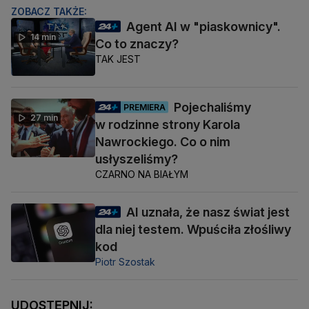
ZOBACZ TAKŻE:
Agent AI w "piaskownicy".
14 min
Co to znaczy?
TAK JEST
Pojechaliśmy
PREMIERA
27 min
w rodzinne strony Karola
Nawrockiego. Co o nim
usłyszeliśmy?
CZARNO NA BIAŁYM
AI uznała, że nasz świat jest
dla niej testem. Wpuściła złośliwy
kod
Piotr Szostak
UDOSTĘPNIJ: