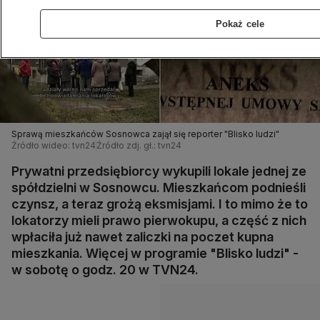
Pokaż cele
Sprawą mieszkańców Sosnowca zajął się reporter "Blisko ludzi"
Źródło wideo: tvn24
Źródło zdj. gł.: tvn24
Prywatni przedsiębiorcy wykupili lokale jednej ze
spółdzielni w Sosnowcu. Mieszkańcom podnieśli
czynsz, a teraz grożą eksmisjami. I to mimo że to
lokatorzy mieli prawo pierwokupu, a część z nich
wpłaciła już nawet zaliczki na poczet kupna
mieszkania. Więcej w programie "Blisko ludzi" -
w sobotę o godz. 20 w TVN24.