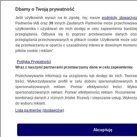
Dbamy o Twoją prywatność
Jeśli użytkownik wyrazi na to zgodę, my, nasze
podmioty stowarzys
Partnerów IAB oraz
30
innych Zaufanych Partnerów może przechowywa
użytkownika i uzyskiwać do nich dostęp w celu zapewnienia bardzi
przeglądania. Odbywa się to poprzez przetwarzanie danych os
przeglądania przechowywanych w plikach cookie. Użytkownik może udzie
POLSKA
się przetwarzaniu w oparciu o uzasadniony interes w dowolnym momencie
plików cookie i reklam”.
Walka z przestępczością zorganizowaną
Polityka Prywatności
obcokrajowców. Zapowiedź premiera
Wraz z naszymi partnerami przetwarzamy dane w celu zapewnienia:
Przechowywanie informacji na urządzeniu lub dostęp do nich. Tworzeni
7.02.2025, 11:41
Aktualizacja:
7.02.2025, 14:56
treści. Wykorzystywanie profili w celu doboru spersonalizowanych tr
spersonalizowanych reklam. Pomiar efektywności treści. Wyko
spersonalizowanych reklam. Pomiar efektywności reklam. Rozumienie o
Udostępnij
kombinacji danych z różnych źródeł. Rozwój i ulepszanie usług. Wykor
do wyboru reklam.
Lista partnerów (dostawców)
Akceptuję