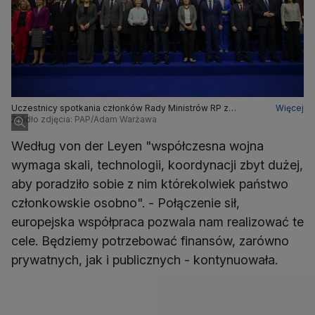
Uczestnicy spotkania członków Rady Ministrów RP z
Więcej
Kolegium Komisarzy UE w Europejskim Centrum Solidarności
Źródło zdjęcia: PAP/Adam Warżawa
w Gdańsku
Według von der Leyen "współczesna wojna
wymaga skali, technologii, koordynacji zbyt dużej,
aby poradziło sobie z nim którekolwiek państwo
członkowskie osobno". - Połączenie sił,
europejska współpraca pozwala nam realizować te
cele. Będziemy potrzebować finansów, zarówno
prywatnych, jak i publicznych - kontynuowała.