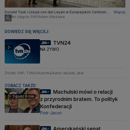
Donald Tusk i Ursula von der Leyen w Europejskim Centrum
Więcej
Solidarności
Źródło zdjęcia: PAP/Adam Warżawa
DOWIEDZ SIĘ WIĘCEJ:
TVN24
NA ŻYWO
Źródło: PAP, TVN24
Autorka/Autor: ek/ads, akw
ZOBACZ TAKŻE:
Machulski mówi o relacji
1 godz 6 min
z przyrodnim bratem. To polityk
Konfederacji
Piotr Jacoń
Amerykański senat