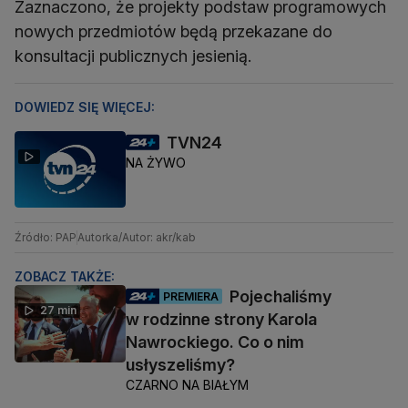
Zaznaczono, że projekty podstaw programowych
nowych przedmiotów będą przekazane do
konsultacji publicznych jesienią.
DOWIEDZ SIĘ WIĘCEJ:
TVN24
NA ŻYWO
Źródło: PAP
Autorka/Autor: akr/kab
ZOBACZ TAKŻE:
Pojechaliśmy
PREMIERA
27 min
w rodzinne strony Karola
Nawrockiego. Co o nim
usłyszeliśmy?
CZARNO NA BIAŁYM