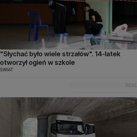
"Słychać było wiele strzałów". 14-latek
otworzył ogień w szkole
ŚWIAT