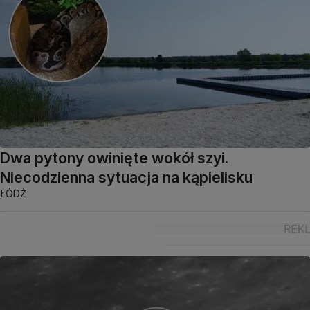
Dwa pytony owinięte wokół szyi.
Niecodzienna sytuacja na kąpielisku
ŁÓDŹ