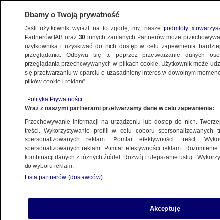
Dbamy o Twoją prywatność
Jeśli użytkownik wyrazi na to zgodę, my, nasze
podmioty stowarzys
Partnerów IAB oraz
30
innych Zaufanych Partnerów może przechowywa
użytkownika i uzyskiwać do nich dostęp w celu zapewnienia bardzi
przeglądania. Odbywa się to poprzez przetwarzanie danych os
przeglądania przechowywanych w plikach cookie. Użytkownik może udzie
POLSKA
się przetwarzaniu w oparciu o uzasadniony interes w dowolnym momencie
plików cookie i reklam”.
Nowa podstawa programowa podpisana
Polityka Prywatności
Wraz z naszymi partnerami przetwarzamy dane w celu zapewnienia:
28.06.2024, 14:15
Przechowywanie informacji na urządzeniu lub dostęp do nich. Tworzeni
treści. Wykorzystywanie profili w celu doboru spersonalizowanych tr
Udostępnij
spersonalizowanych reklam. Pomiar efektywności treści. Wyko
spersonalizowanych reklam. Pomiar efektywności reklam. Rozumienie o
kombinacji danych z różnych źródeł. Rozwój i ulepszanie usług. Wykor
do wyboru reklam.
Lista partnerów (dostawców)
Akceptuję