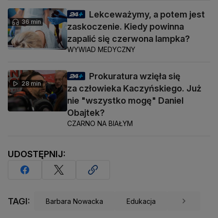
Lekceważymy, a potem jest
36 min
zaskoczenie. Kiedy powinna
zapalić się czerwona lampka?
WYWIAD MEDYCZNY
Prokuratura wzięła się
28 min
za człowieka Kaczyńskiego. Już
nie "wszystko mogę" Daniel
Obajtek?
CZARNO NA BIAŁYM
UDOSTĘPNIJ:
TAGI:
Barbara Nowacka
Edukacja