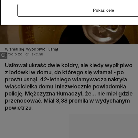
Pokaż cele
Włamał się, wypił piwo i usnął
Źródło zdj. gł.: sxc.hu
Usiłował ukraść dwie kołdry, ale kiedy wypił piwo
z lodówki w domu, do którego się włamał - po
prostu usnął. 42-letniego włamywacza nakryła
właścicielka domu i niezwłocznie powiadomiła
policję. Mężczyzna tłumaczył, że... nie miał gdzie
przenocować. Miał 3,38 promila w wydychanym
powietrzu.