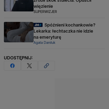
zrobił skok stulecia. Opuścił
więzienie
SUPERWIZJER
Spóźnieni kochankowie?
Lekarka: łechtaczka nie idzie
na emeryturę
Agata Daniluk
UDOSTĘPNIJ: