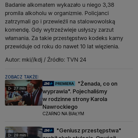
Badanie alkomatem wykazało u niego 3,38
promila alkoholu w organizmie. Policjanci
zatrzymali go i przewieźli na stalowowolską
komendę. Gdy wytrzeźwieje usłyszy zarzut
włamania. Za takie przestępstwo kodeks karny
przewiduje od roku do nawet 10 lat więzienia.
Autor: mki//kdj / Źródło: TVN 24
ZOBACZ TAKŻE:
"Żenada, co on
PREMIERA
27 min
wyprawia". Pojechaliśmy
w rodzinne strony Karola
Nawrockiego
CZARNO NA BIAŁYM
"Geniusz przestępstwa"
28 min