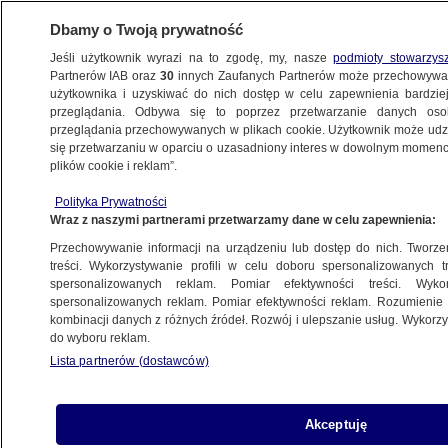
Dbamy o Twoją prywatność
Jeśli użytkownik wyrazi na to zgodę, my, nasze
podmioty stowarzys
Partnerów IAB oraz
30
innych Zaufanych Partnerów może przechowywa
użytkownika i uzyskiwać do nich dostęp w celu zapewnienia bardzi
przeglądania. Odbywa się to poprzez przetwarzanie danych os
przeglądania przechowywanych w plikach cookie. Użytkownik może udzie
POLSKA
się przetwarzaniu w oparciu o uzasadniony interes w dowolnym momencie
plików cookie i reklam”.
Ukradł dwie kołdry, wypił piwo z lodówki
Polityka Prywatności
i usnął
Wraz z naszymi partnerami przetwarzamy dane w celu zapewnienia:
Przechowywanie informacji na urządzeniu lub dostęp do nich. Tworzeni
2.07.2012, 20:07
treści. Wykorzystywanie profili w celu doboru spersonalizowanych tr
spersonalizowanych reklam. Pomiar efektywności treści. Wyko
spersonalizowanych reklam. Pomiar efektywności reklam. Rozumienie o
Udostępnij
kombinacji danych z różnych źródeł. Rozwój i ulepszanie usług. Wykor
do wyboru reklam.
Lista partnerów (dostawców)
Akceptuję