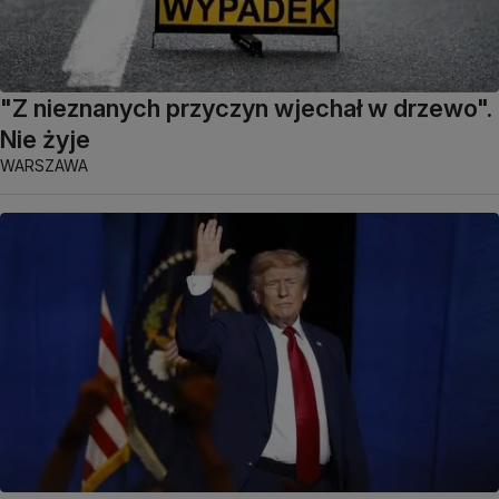
"Z nieznanych przyczyn wjechał w drzewo".
Nie żyje
WARSZAWA