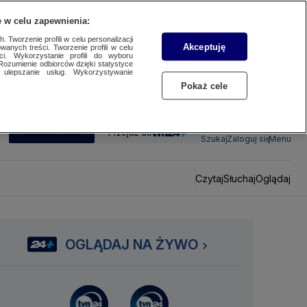
 w celu zapewnienia:
 Tworzenie profili w celu personalizacji
Akceptuję
wanych treści. Tworzenie profili w celu
ci. Wykorzystanie profili do wyboru
Rozumienie odbiorców dzięki statystyce
ulepszanie usług. Wykorzystywanie
Pokaż cele
SUBSKRYBUJ
Przejdź do
Szukaj
Zaloguj się
Menu
Czytaj
Słuchaj
Oglądaj
OGLĄDAJ NA ŻYWO