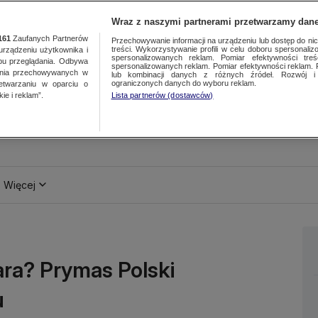
Wraz z naszymi partnerami przetwarzamy dane
161
Zaufanych Partnerów
Przechowywanie informacji na urządzeniu lub dostęp do nich.
treści. Wykorzystywanie profili w celu doboru spersonalizo
ządzeniu użytkownika i
spersonalizowanych reklam. Pomiar efektywności treś
bu przeglądania. Odbywa
spersonalizowanych reklam. Pomiar efektywności reklam. 
ania przechowywanych w
lub kombinacji danych z różnych źródeł. Rozwój i 
ograniczonych danych do wyboru reklam.
zetwarzaniu w oparciu o
ie i reklam”.
Lista partnerów (dostawców)
Więcej
ara? Prymas Polski
u