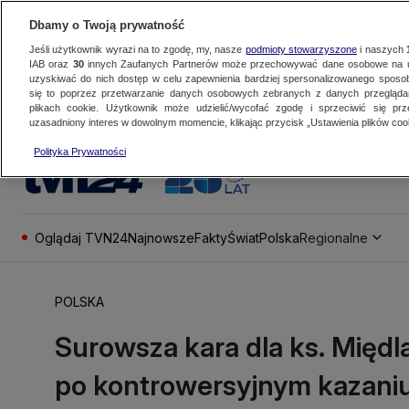
Dbamy o Twoją prywatność
Jeśli użytkownik wyrazi na to zgodę, my, nasze
podmioty stowarzyszone
i naszych
IAB oraz
30
innych Zaufanych Partnerów może przechowywać dane osobowe na ur
uzyskiwać do nich dostęp w celu zapewnienia bardziej spersonalizowanego sposo
się to poprzez przetwarzanie danych osobowych zebranych z danych przegląd
plikach cookie. Użytkownik może udzielić/wycofać zgodę i sprzeciwić się pr
uzasadniony interes w dowolnym momencie, klikając przycisk „Ustawienia plików cook
Polityka Prywatności
Oglądaj TVN24
Najnowsze
Fakty
Świat
Polska
Regionalne
POLSKA
Surowsza kara dla ks. Międl
po kontrowersyjnym kazani