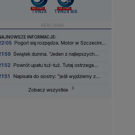
NA ŻYWO
NA ŻYWO
TVN24
TVN24 BiS
NAJNOWSZE INFORMACJE:
22:05
Pogoń się rozpędza. Motor w Szczecinie
nie odpalił
21:59
Świątek dumna. "Jeden z najlepszych
meczów w sezonie"
21:52
Powrót upału tuż-tuż. Tutaj ostrzega
IMGW
21:51
Napisała do siostry: "jeśli wyjdziemy z
tego cało, wróćmy razem do domu"
Zobacz wszystkie