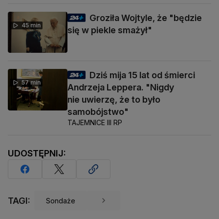
Groziła Wojtyle, że "będzie
45 min
się w piekle smażył"
Dziś mija 15 lat od śmierci
57 min
Andrzeja Leppera. "Nigdy
nie uwierzę, że to było
samobójstwo"
TAJEMNICE III RP
UDOSTĘPNIJ:
TAGI:
Sondaże