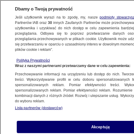
Dbamy o Twoją prywatność
Jeśli użytkownik wyrazi na to zgodę, my, nasze
podmioty stowarzys
Partnerów IAB oraz
30
innych Zaufanych Partnerów może przechowywa
użytkownika i uzyskiwać do nich dostęp w celu zapewnienia bardzi
przeglądania. Odbywa się to poprzez przetwarzanie danych os
przeglądania przechowywanych w plikach cookie. Użytkownik może udzie
POLSKA
się przetwarzaniu w oparciu o uzasadniony interes w dowolnym momencie
plików cookie i reklam”.
Nowy sondaż partyjny. Wzrost dla liderów
Polityka Prywatności
i spadek Konfederacji
Wraz z naszymi partnerami przetwarzamy dane w celu zapewnienia:
Przechowywanie informacji na urządzeniu lub dostęp do nich. Tworzeni
10.05.2025, 06:03
treści. Wykorzystywanie profili w celu doboru spersonalizowanych tr
spersonalizowanych reklam. Pomiar efektywności treści. Wyko
spersonalizowanych reklam. Pomiar efektywności reklam. Rozumienie o
Udostępnij
kombinacji danych z różnych źródeł. Rozwój i ulepszanie usług. Wykor
do wyboru reklam.
Lista partnerów (dostawców)
Akceptuję