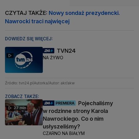
CZYTAJ TAKŻE:
Nowy sondaż prezydencki.
Nawrocki traci najwięcej
DOWIEDZ SIĘ WIĘCEJ:
TVN24
NA ŻYWO
Źródło: tvn24.pl
Autorka/Autor: akr/akw
ZOBACZ TAKŻE:
Pojechaliśmy
PREMIERA
27 min
w rodzinne strony Karola
Nawrockiego. Co o nim
usłyszeliśmy?
CZARNO NA BIAŁYM