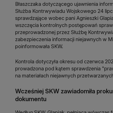
Błaszczaka dotyczącego ujawnienia inform
Służba Kontrwywiadu Wojskowego 24 lipca
sprawdzające wobec pani Agnieszki Glapia
wszczęcia kontrolnych postępowań sprawd
przeprowadzonej przez Służbę Kontrwywia
zabezpieczenia informacji niejawnych w M
poinformowała SKW.
Kontrola dotyczyła okresu od czerwca 2023
prowadzona pod kątem sprawdzenia "prawid
na materiałach niejawnych przetwarzanyc
Wcześniej SKW zawiadomiła prokura
dokumentu
Według SKW, Glapiak, pełniąca wówczas 