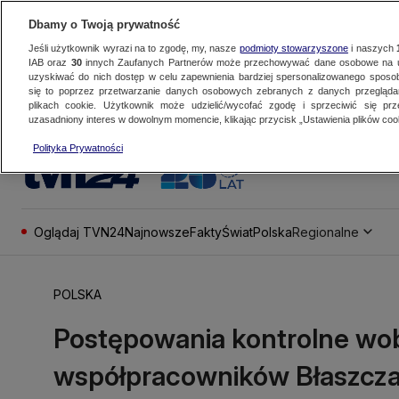
Dbamy o Twoją prywatność
Jeśli użytkownik wyrazi na to zgodę, my, nasze
podmioty stowarzyszone
i naszych
IAB oraz
30
innych Zaufanych Partnerów może przechowywać dane osobowe na ur
uzyskiwać do nich dostęp w celu zapewnienia bardziej spersonalizowanego sposo
się to poprzez przetwarzanie danych osobowych zebranych z danych przegląd
plikach cookie. Użytkownik może udzielić/wycofać zgodę i sprzeciwić się pr
uzasadniony interes w dowolnym momencie, klikając przycisk „Ustawienia plików cook
Polityka Prywatności
Oglądaj TVN24
Najnowsze
Fakty
Świat
Polska
Regionalne
POLSKA
Postępowania kontrolne wo
współpracowników Błaszcz