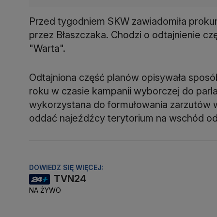
Przed tygodniem SKW zawiadomiła prokura
przez Błaszczaka. Chodzi o odtajnienie cz
"Warta".
Odtajniona część planów opisywała sposó
roku w czasie kampanii wyborczej do parla
wykorzystana do formułowania zarzutów w
oddać najeźdźcy terytorium na wschód od
DOWIEDZ SIĘ WIĘCEJ:
TVN24
NA ŻYWO