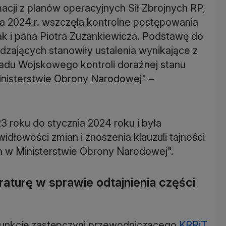
acji z planów operacyjnych Sił Zbrojnych RP,
 2024 r. wszczęła kontrolne postępowania
k i pana Piotra Zuzankiewicza. Podstawę do
zających stanowiły ustalenia wynikające z
du Wojskowego kontroli doraźnej stanu
inisterstwie Obrony Narodowej" –
 roku do stycznia 2024 roku i była
łowości zmian i znoszenia klauzuli tajności
h w Ministerstwie Obrony Narodowej".
turę w sprawie odtajnienia części
funkcję zastępczyni przewodniczącego
KRRiT