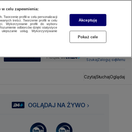
 w celu zapewnienia:
 Tworzenie profili w celu personalizacji
Akceptuję
wanych treści. Tworzenie profili w celu
ci. Wykorzystanie profili do wyboru
Rozumienie odbiorców dzięki statystyce
ulepszanie usług. Wykorzystywanie
Pokaż cele
SUBSKRYBUJ
Przejdź do
Szukaj
Zaloguj się
Menu
Czytaj
Słuchaj
Oglądaj
OGLĄDAJ NA ŻYWO