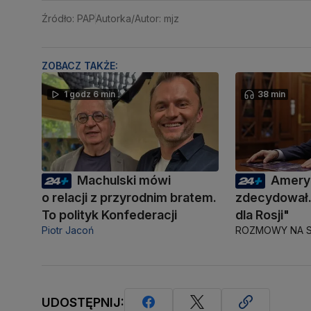
Źródło: PAP
Autorka/Autor: mjz
ZOBACZ TAKŻE:
1 godz 6 min
38 min
Machulski mówi
Amery
o relacji z przyrodnim bratem.
zdecydował.
To polityk Konfederacji
dla Rosji"
Piotr Jacoń
ROZMOWY NA S
UDOSTĘPNIJ: