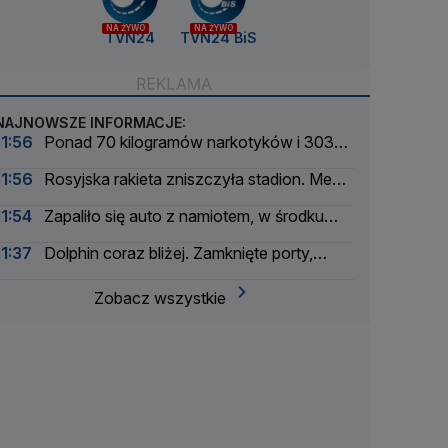
NA ŻYWO
NA ŻYWO
TVN24
TVN24 BiS
NAJNOWSZE INFORMACJE:
11:56
Ponad 70 kilogramów narkotyków i 303
zatrzymanych. Zmasowana akcja policji
11:56
Rosyjska rakieta zniszczyła stadion. Mecz
przełożony
11:54
Zapaliło się auto z namiotem, w środku
spała rodzina. Chwile grozy na kempingu
11:37
Dolphin coraz bliżej. Zamknięte porty,
odwołane loty
Zobacz wszystkie