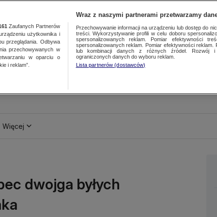
Wraz z naszymi partnerami przetwarzamy dane
161
Zaufanych Partnerów
Przechowywanie informacji na urządzeniu lub dostęp do nich.
treści. Wykorzystywanie profili w celu doboru spersonalizo
ządzeniu użytkownika i
spersonalizowanych reklam. Pomiar efektywności treś
bu przeglądania. Odbywa
spersonalizowanych reklam. Pomiar efektywności reklam. 
ania przechowywanych w
lub kombinacji danych z różnych źródeł. Rozwój i 
ograniczonych danych do wyboru reklam.
zetwarzaniu w oparciu o
ie i reklam”.
Lista partnerów (dostawców)
Więcej
bec dwojga byłych
aka