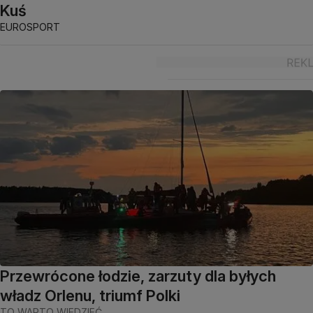
Kuś
EUROSPORT
Przewrócone łodzie, zarzuty dla byłych
władz Orlenu, triumf Polki
TO WARTO WIEDZIEĆ