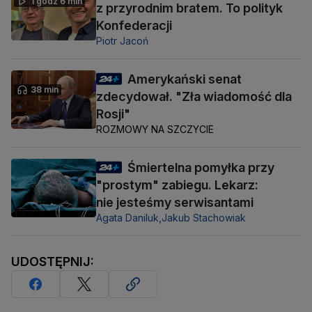
1 godz 6 min
z przyrodnim bratem. To polityk
Konfederacji
Piotr Jacoń
Amerykański senat
38 min
zdecydował. "Zła wiadomość dla
Rosji"
ROZMOWY NA SZCZYCIE
Śmiertelna pomyłka przy
"prostym" zabiegu. Lekarz:
nie jesteśmy serwisantami
Agata Daniluk,
Jakub Stachowiak
UDOSTĘPNIJ: