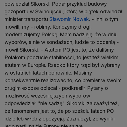
powiedział Sikorski. Podał przykład budowy
gazoportu w Świnoujściu, którą w piątek odwiedził
minister transportu
Sławomir Nowak
. - Inni o tym
mówili, my - robimy. Kończymy drogi,
modernizujemy Polskę. Mam nadzieję, że w dniu
wyborów, a nie w sondażach, ludzie to docenią -
mówił Sikorski. - Atutem PO jest to, że daliśmy
Polakom poczucie stabilności, to jest też wielkim
atutem w Europie. Rzadko który rząd był wybrany
w ostatnich latach ponownie. Musimy
konsekwentnie realizować to, co premier w swoim
drugim expose obiecał - podkreślił. Pytany o
możliwość wcześniejszych wyborów
odpowiedział: "nie sądzę". Sikorski zauważył też,
że fenomenem jest to, że po sześciu latach PO
idzie łeb w łeb z opozycją. Zaznaczył, że wyniki
jego partii na tle Europy nie są złe.