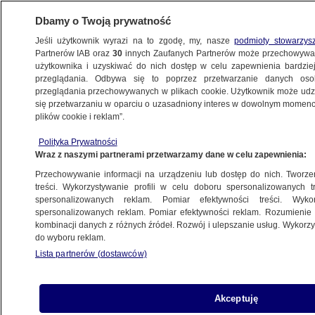
Dbamy o Twoją prywatność
Jeśli użytkownik wyrazi na to zgodę, my, nasze
podmioty stowarzys
Partnerów IAB oraz
30
innych Zaufanych Partnerów może przechowywa
użytkownika i uzyskiwać do nich dostęp w celu zapewnienia bardzi
przeglądania. Odbywa się to poprzez przetwarzanie danych os
przeglądania przechowywanych w plikach cookie. Użytkownik może udzie
POLSKA
się przetwarzaniu w oparciu o uzasadniony interes w dowolnym momencie
plików cookie i reklam”.
Sikorski: PiS mocniejszy, bo schował
Polityka Prywatności
swojego prezesa
Wraz z naszymi partnerami przetwarzamy dane w celu zapewnienia:
Przechowywanie informacji na urządzeniu lub dostęp do nich. Tworzeni
18.05.2013, 09:51
Aktualizacja:
18.05.2013, 10:01
treści. Wykorzystywanie profili w celu doboru spersonalizowanych tr
spersonalizowanych reklam. Pomiar efektywności treści. Wyko
spersonalizowanych reklam. Pomiar efektywności reklam. Rozumienie o
Udostępnij
kombinacji danych z różnych źródeł. Rozwój i ulepszanie usług. Wykor
do wyboru reklam.
Lista partnerów (dostawców)
Akceptuję