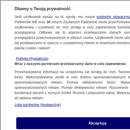
Dbamy o Twoją prywatność
Jeśli użytkownik wyrazi na to zgodę, my, nasze
podmioty stowarzys
Partnerów IAB oraz
30
innych Zaufanych Partnerów może przechowywa
użytkownika i uzyskiwać do nich dostęp w celu zapewnienia bardzi
przeglądania. Odbywa się to poprzez przetwarzanie danych os
przeglądania przechowywanych w plikach cookie. Użytkownik może udzie
POLSKA
się przetwarzaniu w oparciu o uzasadniony interes w dowolnym momencie
plików cookie i reklam”.
"Kluczowe" zeznania Pawłowicz, "dobitne"
Polityka Prywatności
Terleckiego. Tak sędzia Tuleya uzasadniał
Wraz z naszymi partnerami przetwarzamy dane w celu zapewnienia:
swoją decyzję
Przechowywanie informacji na urządzeniu lub dostęp do nich. Tworzeni
treści. Wykorzystywanie profili w celu doboru spersonalizowanych tr
19.12.2017, 11:31
spersonalizowanych reklam. Pomiar efektywności treści. Wyko
spersonalizowanych reklam. Pomiar efektywności reklam. Rozumienie o
kombinacji danych z różnych źródeł. Rozwój i ulepszanie usług. Wykor
Udostępnij
do wyboru reklam.
Lista partnerów (dostawców)
Akceptuję