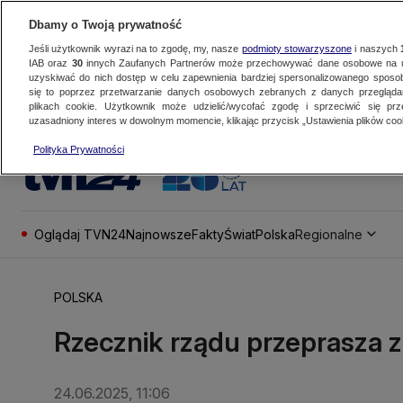
Dbamy o Twoją prywatność
Jeśli użytkownik wyrazi na to zgodę, my, nasze
podmioty stowarzyszone
i naszych
IAB oraz
30
innych Zaufanych Partnerów może przechowywać dane osobowe na ur
uzyskiwać do nich dostęp w celu zapewnienia bardziej spersonalizowanego sposo
się to poprzez przetwarzanie danych osobowych zebranych z danych przegląd
plikach cookie. Użytkownik może udzielić/wycofać zgodę i sprzeciwić się pr
uzasadniony interes w dowolnym momencie, klikając przycisk „Ustawienia plików cook
Polityka Prywatności
Oglądaj TVN24
Najnowsze
Fakty
Świat
Polska
Regionalne
POLSKA
Rzecznik rządu przeprasza 
24.06.2025, 11:06