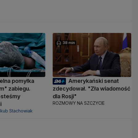
38 min
elna pomyłka
Amerykański senat
m" zabiegu.
zdecydował. "Zła wiadomość
jesteśmy
dla Rosji"
ROZMOWY NA SZCZYCIE
i
akub Stachowiak