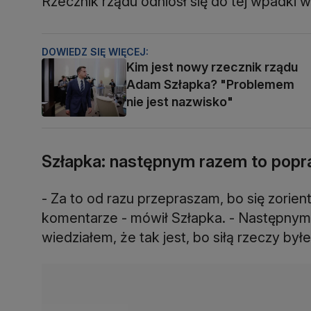
Rzecznik rządu odniósł się do tej wpadki
DOWIEDZ SIĘ WIĘCEJ:
Kim jest nowy rzecznik rządu
Adam Szłapka? "Problemem
nie jest nazwisko"
Szłapka: następnym razem to pop
- Za to od razu przepraszam, bo się zorie
komentarze - mówił Szłapka. - Następnym
wiedziałem, że tak jest, bo siłą rzeczy by