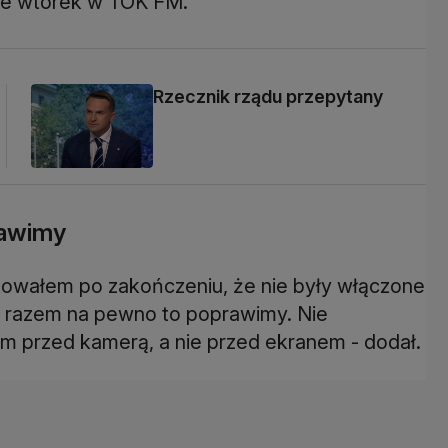
 we wtorek w TOK FM.
Rzecznik rządu przepytany
rawimy
ntowałem po zakończeniu, że nie były włączone
 razem na pewno to poprawimy. Nie
łem przed kamerą, a nie przed ekranem - dodał.