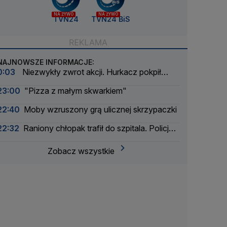
NA ŻYWO
NA ŻYWO
TVN24
TVN24 BiS
NAJNOWSZE INFORMACJE:
0:03
Niezwykły zwrot akcji. Hurkacz pokpił
sprawę
23:00
"Pizza z małym skwarkiem"
22:40
Moby wzruszony grą ulicznej skrzypaczki
22:32
Raniony chłopak trafił do szpitala. Policja
zatrzymała dwóch 16-latków
Zobacz wszystkie