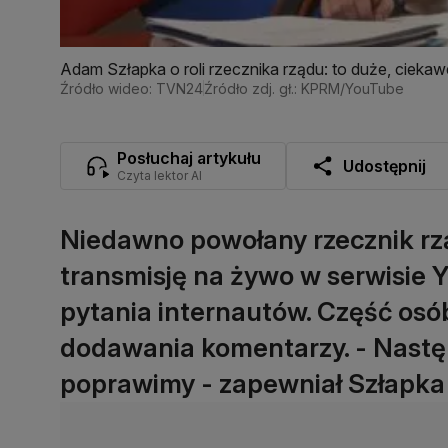
Adam Szłapka o roli rzecznika rządu: to duże, ciek
Źródło wideo: TVN24
Źródło zdj. gł.: KPRM/YouTube
Posłuchaj artykułu
Udostępnij
Czyta lektor AI
Niedawno powołany rzecznik rz
transmisję na żywo w serwisie 
pytania internautów. Część osób
dodawania komentarzy. - Nast
poprawimy - zapewniał Szłapk