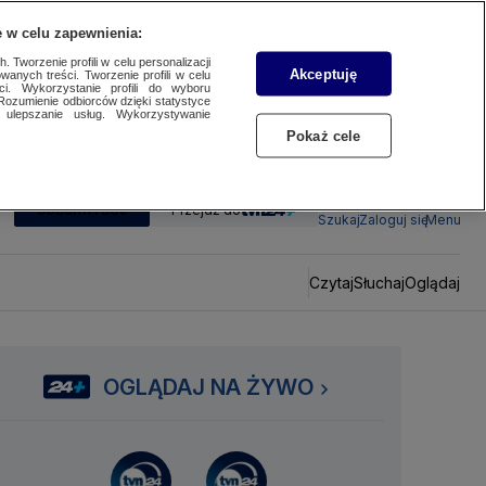
 w celu zapewnienia:
 Tworzenie profili w celu personalizacji
Akceptuję
wanych treści. Tworzenie profili w celu
ci. Wykorzystanie profili do wyboru
Rozumienie odbiorców dzięki statystyce
ulepszanie usług. Wykorzystywanie
Pokaż cele
SUBSKRYBUJ
Przejdź do
Szukaj
Zaloguj się
Menu
Czytaj
Słuchaj
Oglądaj
OGLĄDAJ NA ŻYWO