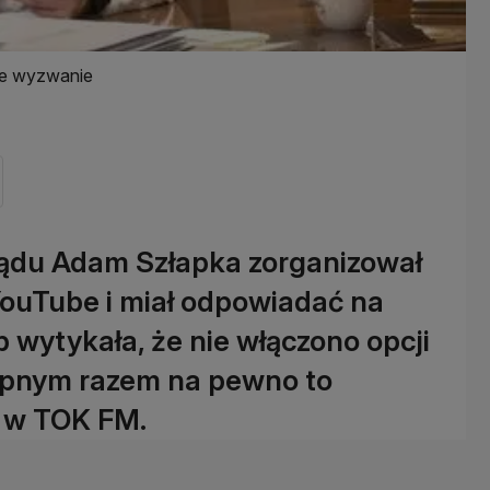
awe wyzwanie
ądu Adam Szłapka zorganizował
YouTube i miał odpowiadać na
 wytykała, że nie włączono opcji
ępnym razem na pewno to
a w TOK FM.