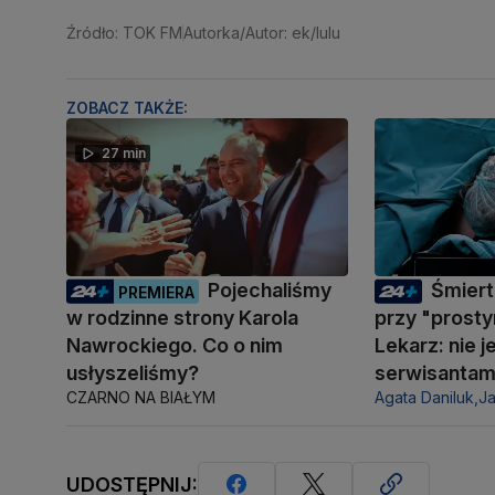
Źródło: TOK FM
Autorka/Autor: ek/lulu
ZOBACZ TAKŻE:
27 min
Pojechaliśmy
Śmiert
PREMIERA
w rodzinne strony Karola
przy "prosty
Nawrockiego. Co o nim
Lekarz: nie 
usłyszeliśmy?
serwisantam
CZARNO NA BIAŁYM
Agata Daniluk,
J
UDOSTĘPNIJ: