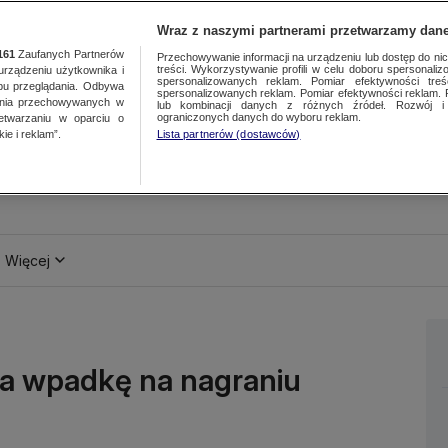
Wraz z naszymi partnerami przetwarzamy dane
161
Zaufanych Partnerów
Przechowywanie informacji na urządzeniu lub dostęp do nich.
treści. Wykorzystywanie profili w celu doboru spersonalizo
ządzeniu użytkownika i
spersonalizowanych reklam. Pomiar efektywności treś
bu przeglądania. Odbywa
spersonalizowanych reklam. Pomiar efektywności reklam. 
ania przechowywanych w
lub kombinacji danych z różnych źródeł. Rozwój i 
ograniczonych danych do wyboru reklam.
zetwarzaniu w oparciu o
ie i reklam”.
Lista partnerów (dostawców)
Więcej
za wpadkę na nagraniu