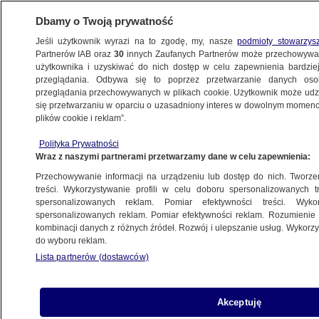
Dbamy o Twoją prywatność
Jeśli użytkownik wyrazi na to zgodę, my, nasze
podmioty stowarzys
Partnerów IAB oraz
30
innych Zaufanych Partnerów może przechowywa
użytkownika i uzyskiwać do nich dostęp w celu zapewnienia bardzi
przeglądania. Odbywa się to poprzez przetwarzanie danych os
przeglądania przechowywanych w plikach cookie. Użytkownik może udzie
POLSKA
się przetwarzaniu w oparciu o uzasadniony interes w dowolnym momencie
plików cookie i reklam”.
Robert Lewandowski tańczył
Polityka Prywatności
na studniówce z Małgorzatą
Wraz z naszymi partnerami przetwarzamy dane w celu zapewnienia:
Tomaszewską. Jest nagranie
Przechowywanie informacji na urządzeniu lub dostęp do nich. Tworzeni
treści. Wykorzystywanie profili w celu doboru spersonalizowanych tr
spersonalizowanych reklam. Pomiar efektywności treści. Wyko
Oprac.
Paulina Borowska
spersonalizowanych reklam. Pomiar efektywności reklam. Rozumienie o
14.05.2026, 17:35
kombinacji danych z różnych źródeł. Rozwój i ulepszanie usług. Wykor
do wyboru reklam.
Lista partnerów (dostawców)
Udostępnij
Akceptuję