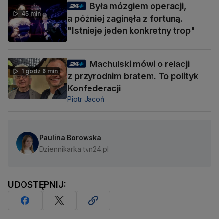
Była mózgiem operacji,
45 min
a później zaginęła z fortuną.
"Istnieje jeden konkretny trop"
Machulski mówi o relacji
1 godz 6 min
z przyrodnim bratem. To polityk
Konfederacji
Piotr Jacoń
Paulina Borowska
Dziennikarka tvn24.pl
UDOSTĘPNIJ: