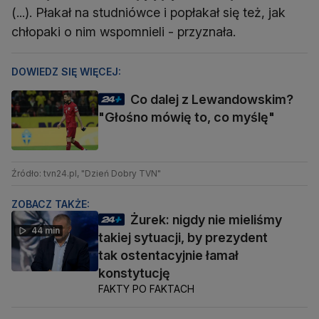
(...). Płakał na studniówce i popłakał się też, jak
chłopaki o nim wspomnieli - przyznała.
DOWIEDZ SIĘ WIĘCEJ:
Co dalej z Lewandowskim?
"Głośno mówię to, co myślę"
Źródło: tvn24.pl, "Dzień Dobry TVN"
ZOBACZ TAKŻE:
Żurek: nigdy nie mieliśmy
44 min
takiej sytuacji, by prezydent
tak ostentacyjnie łamał
konstytucję
FAKTY PO FAKTACH