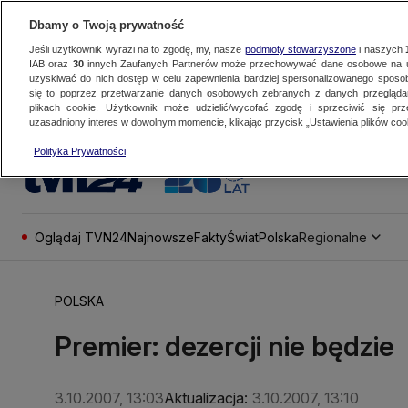
Dbamy o Twoją prywatność
Jeśli użytkownik wyrazi na to zgodę, my, nasze
podmioty stowarzyszone
i naszych
IAB oraz
30
innych Zaufanych Partnerów może przechowywać dane osobowe na ur
uzyskiwać do nich dostęp w celu zapewnienia bardziej spersonalizowanego sposo
się to poprzez przetwarzanie danych osobowych zebranych z danych przegląd
plikach cookie. Użytkownik może udzielić/wycofać zgodę i sprzeciwić się pr
uzasadniony interes w dowolnym momencie, klikając przycisk „Ustawienia plików cook
Polityka Prywatności
Oglądaj TVN24
Najnowsze
Fakty
Świat
Polska
Regionalne
POLSKA
Premier: dezercji nie będzie
3.10.2007, 13:03
Aktualizacja:
3.10.2007, 13:10