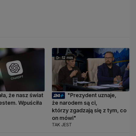
12 min
ała, że nasz świat
"Prezydent uznaje,
 testem. Wpuściła
że narodem są ci,
którzy zgadzają się z tym, co
on mówi"
TAK JEST