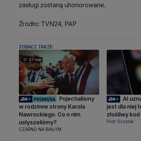
zasługi zostaną uhonorowane.
Źródło: TVN24, PAP
ZOBACZ TAKŻE:
27 min
Pojechaliśmy
AI uzn
PREMIERA
w rodzinne strony Karola
jest dla niej
Nawrockiego. Co o nim
złośliwy kod
Piotr Szostak
usłyszeliśmy?
CZARNO NA BIAŁYM