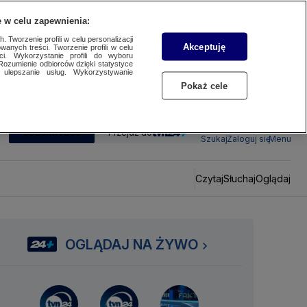
 w celu zapewnienia:
 Tworzenie profili w celu personalizacji
Akceptuję
wanych treści. Tworzenie profili w celu
ci. Wykorzystanie profili do wyboru
Rozumienie odbiorców dzięki statystyce
ulepszanie usług. Wykorzystywanie
Pokaż cele
SUBSKRYBUJ
Przejdź do
Szukaj
Zaloguj się
Menu
Czytaj
Słuchaj
Oglądaj
OGLĄDAJ NA ŻYWO