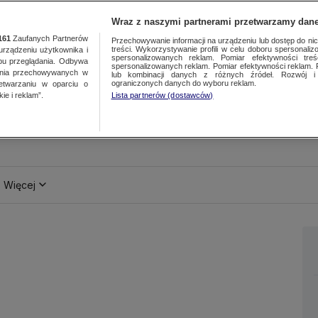
Wraz z naszymi partnerami przetwarzamy dane
161
Zaufanych Partnerów
Przechowywanie informacji na urządzeniu lub dostęp do nich.
treści. Wykorzystywanie profili w celu doboru spersonalizo
ządzeniu użytkownika i
spersonalizowanych reklam. Pomiar efektywności treś
bu przeglądania. Odbywa
spersonalizowanych reklam. Pomiar efektywności reklam. 
ania przechowywanych w
lub kombinacji danych z różnych źródeł. Rozwój i 
ograniczonych danych do wyboru reklam.
zetwarzaniu w oparciu o
ie i reklam”.
Lista partnerów (dostawców)
Więcej