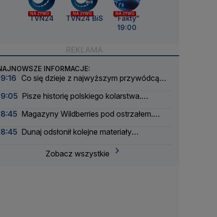
NA ŻYWO
NA ŻYWO
NA ŻYWO
TVN24
TVN24 BiS
"Fakty"
19:00
NAJNOWSZE INFORMACJE:
19:16
Co się dzieje z najwyższym przywódcą
Iranu?
19:05
Pisze historię polskiego kolarstwa.
"Chciałam znów poczuć się jak dziecko"
18:45
Magazyny Wildberries pod ostrzałem.
Firma szuka partnerów
18:45
Dunaj odsłonił kolejne materiały
wybuchowe
Zobacz wszystkie