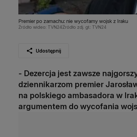
Premier po zamachu: nie wycofamy wojsk z Iraku
Źródło wideo: TVN24
Źródło zdj. gł.: TVN24
Udostępnij
- Dezercja jest zawsze najgors
dziennikarzom premier Jarosła
na polskiego ambasadora w Iraku
argumentem do wycofania wojsk