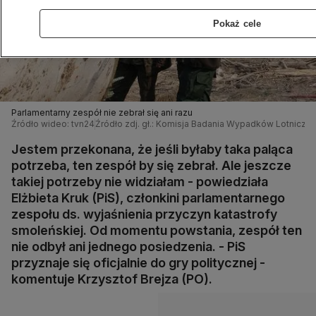
Pokaż cele
Parlamentarny zespół nie zebrał się ani razu
Źródło wideo: tvn24
Źródło zdj. gł.: Komisja Badania Wypadków Lotniczy
Jestem przekonana, że jeśli byłaby taka paląca
potrzeba, ten zespół by się zebrał. Ale jeszcze
takiej potrzeby nie widziałam - powiedziała
Elżbieta Kruk (PiS), członkini parlamentarnego
zespołu ds. wyjaśnienia przyczyn katastrofy
smoleńskiej. Od momentu powstania, zespół ten
nie odbył ani jednego posiedzenia. - PiS
przyznaje się oficjalnie do gry politycznej -
komentuje Krzysztof Brejza (PO).