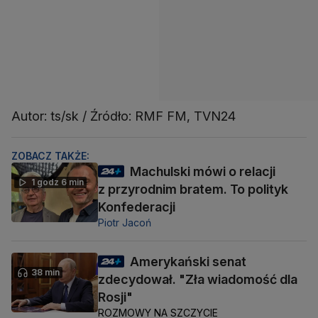
Autor: ts/sk / Źródło: RMF FM, TVN24
ZOBACZ TAKŻE:
Machulski mówi o relacji
1 godz 6 min
z przyrodnim bratem. To polityk
Konfederacji
Piotr Jacoń
Amerykański senat
38 min
zdecydował. "Zła wiadomość dla
Rosji"
ROZMOWY NA SZCZYCIE