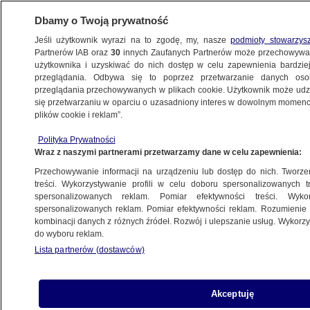
Dbamy o Twoją prywatność
Jeśli użytkownik wyrazi na to zgodę, my, nasze
podmioty stowarzys
Partnerów IAB oraz
30
innych Zaufanych Partnerów może przechowywa
użytkownika i uzyskiwać do nich dostęp w celu zapewnienia bardzi
przeglądania. Odbywa się to poprzez przetwarzanie danych os
przeglądania przechowywanych w plikach cookie. Użytkownik może udzie
POLSKA
się przetwarzaniu w oparciu o uzasadniony interes w dowolnym momencie
plików cookie i reklam”.
Posłanka PiS "nie widzi potrzeby",
Polityka Prywatności
by sejmowy zespół smoleński działał
Wraz z naszymi partnerami przetwarzamy dane w celu zapewnienia:
Przechowywanie informacji na urządzeniu lub dostęp do nich. Tworzeni
24.02.2017, 07:01
treści. Wykorzystywanie profili w celu doboru spersonalizowanych tr
spersonalizowanych reklam. Pomiar efektywności treści. Wyko
spersonalizowanych reklam. Pomiar efektywności reklam. Rozumienie o
Udostępnij
kombinacji danych z różnych źródeł. Rozwój i ulepszanie usług. Wykor
do wyboru reklam.
Lista partnerów (dostawców)
Akceptuję