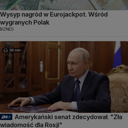
Wysyp nagród w Eurojackpot. Wśród
wygranych Polak
BIZNES
38 min
Amerykański senat zdecydował. "Zła
wiadomość dla Rosji"