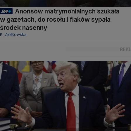
Anonsów matrymonialnych szukała
w gazetach, do rosołu i flaków sypała
środek nasenny
K. Ziółkowska