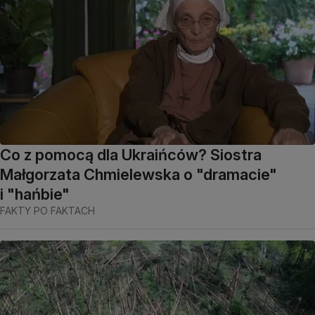
Co z pomocą dla Ukraińców? Siostra
Małgorzata Chmielewska o "dramacie"
i "hańbie"
FAKTY PO FAKTACH