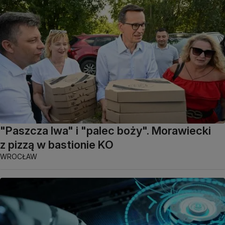
"Paszcza lwa" i "palec boży". Morawiecki
z pizzą w bastionie KO
WROCŁAW