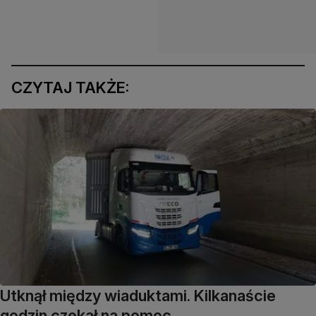
CZYTAJ TAKŻE:
Utknął między wiaduktami. Kilkanaście
godzin czekał na pomoc