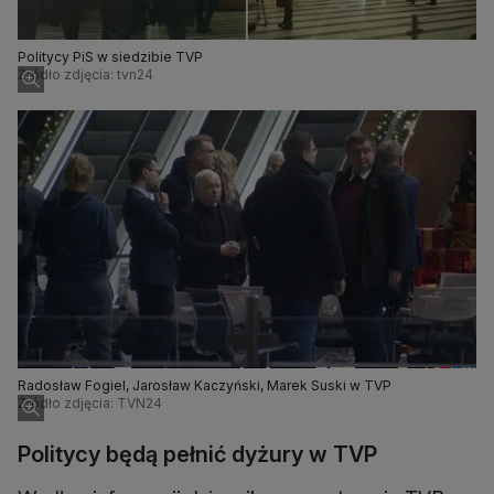
Politycy PiS w siedzibie TVP
Źródło zdjęcia: tvn24
Radosław Fogiel, Jarosław Kaczyński, Marek Suski w TVP
Źródło zdjęcia: TVN24
Politycy będą pełnić dyżury w TVP