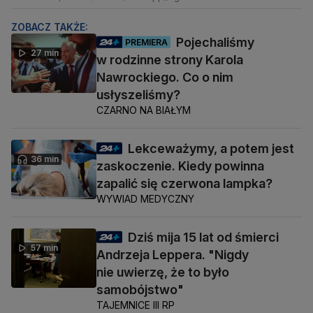
ZOBACZ TAKŻE:
Pojechaliśmy
PREMIERA
27 min
w rodzinne strony Karola
Nawrockiego. Co o nim
usłyszeliśmy?
CZARNO NA BIAŁYM
Lekceważymy, a potem jest
36 min
zaskoczenie. Kiedy powinna
zapalić się czerwona lampka?
WYWIAD MEDYCZNY
Dziś mija 15 lat od śmierci
57 min
Andrzeja Leppera. "Nigdy
nie uwierzę, że to było
samobójstwo"
TAJEMNICE III RP