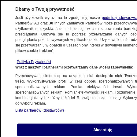
Dbamy o Twoją prywatność
Jeśli użytkownik wyrazi na to zgodę, my, nasze
podmioty stowarzys
Partnerów IAB oraz
30
innych Zaufanych Partnerów może przechowywa
użytkownika i uzyskiwać do nich dostęp w celu zapewnienia bardzi
przeglądania. Odbywa się to poprzez przetwarzanie danych os
przeglądania przechowywanych w plikach cookie. Użytkownik może udzie
POLSKA
się przetwarzaniu w oparciu o uzasadniony interes w dowolnym momencie
plików cookie i reklam”.
Politycy PiS spędzili noc w siedzibie TVP.
Polityka Prywatności
Co się działo po głosowaniu?
Wraz z naszymi partnerami przetwarzamy dane w celu zapewnienia:
Przechowywanie informacji na urządzeniu lub dostęp do nich. Tworzeni
19.12.2023, 22:49
Aktualizacja:
20.12.2023, 07:41
treści. Wykorzystywanie profili w celu doboru spersonalizowanych tr
spersonalizowanych reklam. Pomiar efektywności treści. Wyko
spersonalizowanych reklam. Pomiar efektywności reklam. Rozumienie o
Udostępnij
kombinacji danych z różnych źródeł. Rozwój i ulepszanie usług. Wykor
do wyboru reklam.
Lista partnerów (dostawców)
Akceptuję