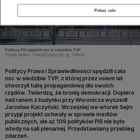
Pokaż cele
Politycy PiS spędzili noc w siedzibie TVP
Źródło wideo: TVN24
Źródło zdj. gł.: TVN24
Politycy Prawa i Sprawiedliwości spędzili cała
noc w siedzibie TVP, z której przez osiem lat
stworzyli tubę propagandową dla swoich
rządów. Twierdzą, że bronią demokracji. Dopiero
nad ranem z budynku przy Woronicza wyszedł
Jarosław Kaczyński. Wcześniej we wtorek Sejm
przyjął projekt uchwały w sprawie mediów
publicznych, ale aż 109 polityków PiS nie było
wtedy na sali plenarnej. Przedstawiamy przebieg
zdarzeń.