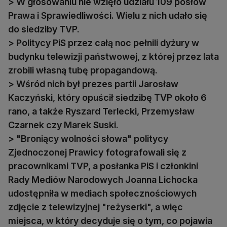
> W głosowaniu nie wzięło udziału 109 posłów
Prawa i Sprawiedliwości. Wielu z nich udało się
do siedziby TVP.
> Politycy PiS przez całą noc pełnili dyżury w
budynku telewizji państwowej, z której przez lata
zrobili własną tubę propagandową.
> Wśród nich był prezes partii Jarosław
Kaczyński, który opuścił siedzibę TVP około 6
rano, a także Ryszard Terlecki, Przemysław
Czarnek czy Marek Suski.
> "Broniący wolności słowa" politycy
Zjednoczonej Prawicy fotografowali się z
pracownikami TVP, a posłanka PiS i członkini
Rady Mediów Narodowych Joanna Lichocka
udostępniła w mediach społecznościowych
zdjęcie z telewizyjnej "reżyserki", a więc
miejsca, w który decyduje się o tym, co pojawia