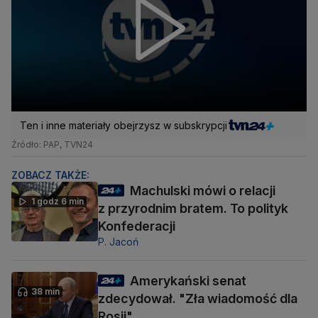
Ten i inne materiały obejrzysz w subskrypcji
Źródło: PAP, TVN24
ZOBACZ TAKŻE:
Machulski mówi o relacji
1 godz 6 min
z przyrodnim bratem. To polityk
Konfederacji
P. Jacoń
Amerykański senat
38 min
zdecydował. "Zła wiadomość dla
Rosji"