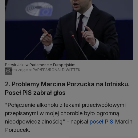
Patryk Jaki w Parlamencie Europejskim
Źródło zdjęcia: PAP/EPA/RONALD WITTEK
2. Problemy Marcina Porzucka na lotnisku.
Poseł PiS zabrał głos
"Połączenie alkoholu z lekami przeciwbólowymi
przepisanymi w mojej chorobie było ogromną
nieodpowiedzialnością" - napisał
poseł PiS
Marcin
Porzucek.