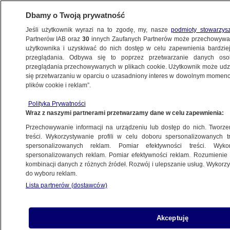
Dbamy o Twoją prywatność
Jeśli użytkownik wyrazi na to zgodę, my, nasze
podmioty stowarzys
Partnerów IAB oraz
30
innych Zaufanych Partnerów może przechowywa
użytkownika i uzyskiwać do nich dostęp w celu zapewnienia bardzi
przeglądania. Odbywa się to poprzez przetwarzanie danych os
przeglądania przechowywanych w plikach cookie. Użytkownik może udzie
NAJWAŻNIEJSZE INFORMACJE
się przetwarzaniu w oparciu o uzasadniony interes w dowolnym momencie
plików cookie i reklam”.
Wniosek w sprawie Jakiego, problemy
Polityka Prywatności
Porzucka, weto Nawrockiego
Wraz z naszymi partnerami przetwarzamy dane w celu zapewnienia:
Przechowywanie informacji na urządzeniu lub dostęp do nich. Tworzeni
Oprac.
Adam Styczek
treści. Wykorzystywanie profili w celu doboru spersonalizowanych tr
spersonalizowanych reklam. Pomiar efektywności treści. Wyko
3.06.2026, 05:15
spersonalizowanych reklam. Pomiar efektywności reklam. Rozumienie o
kombinacji danych z różnych źródeł. Rozwój i ulepszanie usług. Wykor
do wyboru reklam.
Posłuchaj artykułu
Czyta lektor AI
Lista partnerów (dostawców)
Akceptuję