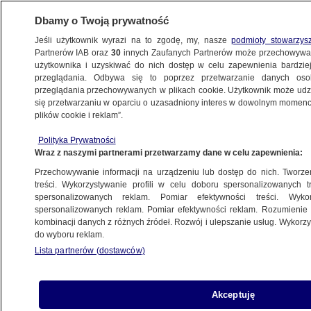
Dbamy o Twoją prywatność
Jeśli użytkownik wyrazi na to zgodę, my, nasze
podmioty stowarzys
Partnerów IAB oraz
30
innych Zaufanych Partnerów może przechowywa
użytkownika i uzyskiwać do nich dostęp w celu zapewnienia bardzi
przeglądania. Odbywa się to poprzez przetwarzanie danych os
przeglądania przechowywanych w plikach cookie. Użytkownik może udzie
TO WARTO WIEDZIEĆ
się przetwarzaniu w oparciu o uzasadniony interes w dowolnym momencie
plików cookie i reklam”.
Deklaracja Siewiery, zdewastowany
Polityka Prywatności
pomnik, szarpanina w sejmowej restauracji
Wraz z naszymi partnerami przetwarzamy dane w celu zapewnienia:
Przechowywanie informacji na urządzeniu lub dostęp do nich. Tworzeni
22.05.2025, 05:19
treści. Wykorzystywanie profili w celu doboru spersonalizowanych tr
spersonalizowanych reklam. Pomiar efektywności treści. Wyko
Posłuchaj artykułu
spersonalizowanych reklam. Pomiar efektywności reklam. Rozumienie o
Czyta lektor AI
kombinacji danych z różnych źródeł. Rozwój i ulepszanie usług. Wykor
do wyboru reklam.
Lista partnerów (dostawców)
Akceptuję