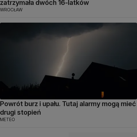
zatrzymała dwóch 16-latków
WROCŁAW
Powrót burz i upału. Tutaj alarmy mogą mieć
drugi stopień
METEO