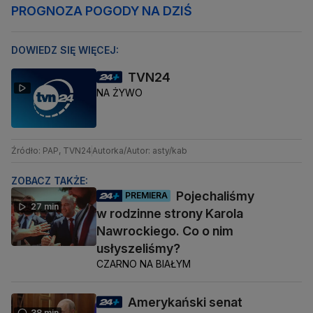
PROGNOZA POGODY NA DZIŚ
DOWIEDZ SIĘ WIĘCEJ:
TVN24
NA ŻYWO
Źródło: PAP, TVN24
Autorka/Autor: asty/kab
ZOBACZ TAKŻE:
Pojechaliśmy
PREMIERA
27 min
w rodzinne strony Karola
Nawrockiego. Co o nim
usłyszeliśmy?
CZARNO NA BIAŁYM
Amerykański senat
38 min