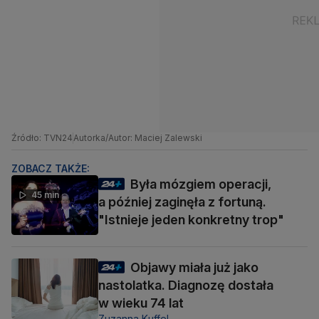
Źródło: TVN24
Autorka/Autor: Maciej Zalewski
ZOBACZ TAKŻE:
Była mózgiem operacji,
45 min
a później zaginęła z fortuną.
"Istnieje jeden konkretny trop"
Objawy miała już jako
nastolatka. Diagnozę dostała
w wieku 74 lat
Zuzanna Kuffel