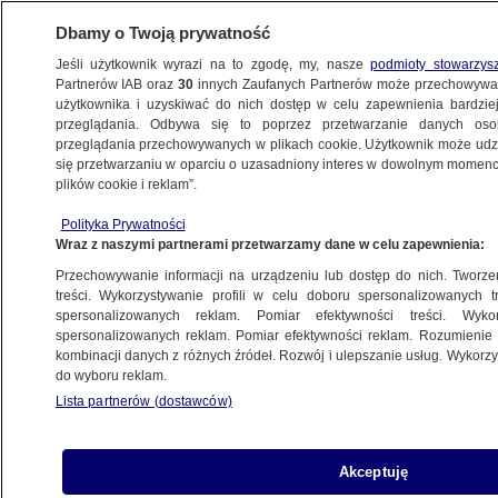
Dbamy o Twoją prywatność
Jeśli użytkownik wyrazi na to zgodę, my, nasze
podmioty stowarzys
Partnerów IAB oraz
30
innych Zaufanych Partnerów może przechowywa
użytkownika i uzyskiwać do nich dostęp w celu zapewnienia bardzi
przeglądania. Odbywa się to poprzez przetwarzanie danych os
przeglądania przechowywanych w plikach cookie. Użytkownik może udzie
"POLSKA I ŚWIAT"
się przetwarzaniu w oparciu o uzasadniony interes w dowolnym momencie
plików cookie i reklam”.
Oscypki pod lupą sanepidu
Polityka Prywatności
Wraz z naszymi partnerami przetwarzamy dane w celu zapewnienia:
5.08.2023, 06:44
Przechowywanie informacji na urządzeniu lub dostęp do nich. Tworzeni
treści. Wykorzystywanie profili w celu doboru spersonalizowanych tr
Udostępnij
spersonalizowanych reklam. Pomiar efektywności treści. Wyko
spersonalizowanych reklam. Pomiar efektywności reklam. Rozumienie o
kombinacji danych z różnych źródeł. Rozwój i ulepszanie usług. Wykor
do wyboru reklam.
Lista partnerów (dostawców)
Akceptuję