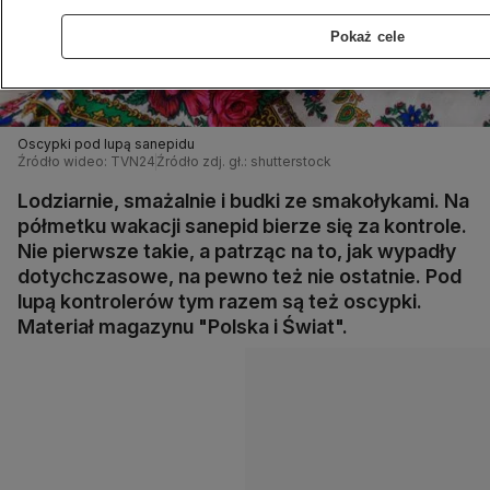
Pokaż cele
Oscypki pod lupą sanepidu
Źródło wideo: TVN24
Źródło zdj. gł.: shutterstock
Lodziarnie, smażalnie i budki ze smakołykami. Na
półmetku wakacji sanepid bierze się za kontrole.
Nie pierwsze takie, a patrząc na to, jak wypadły
dotychczasowe, na pewno też nie ostatnie. Pod
lupą kontrolerów tym razem są też oscypki.
Materiał magazynu "Polska i Świat".