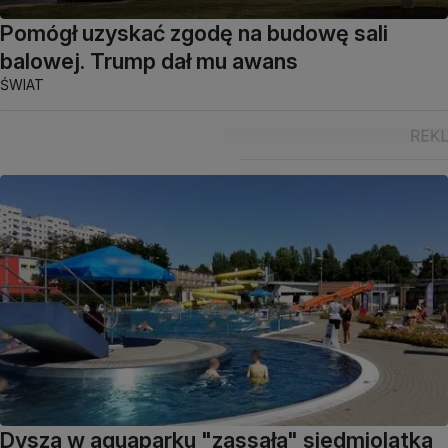
Pomógł uzyskać zgodę na budowę sali
balowej. Trump dał mu awans
ŚWIAT
Dysza w aquaparku "zassała" siedmiolatka