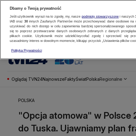
Dbamy o Twoją prywatność
Jeśli użytkownik wyrazi na to zgodę, my, nasze
podmioty stowarzyszone
i naszych
IAB oraz
30
innych Zaufanych Partnerów może przechowywać dane osobowe na ur
uzyskiwać do nich dostęp w celu zapewnienia bardziej spersonalizowanego sposo
się to poprzez przetwarzanie danych osobowych zebranych z danych przegląd
plikach cookie. Użytkownik może udzielić/wycofać zgodę i sprzeciwić się pr
uzasadniony interes w dowolnym momencie, klikając przycisk „Ustawienia plików cook
Polityka Prywatności
Oglądaj TVN24
Najnowsze
Fakty
Świat
Polska
Regionalne
POLSKA
"Opcja atomowa" w Polsce 
do Tuska. Ujawniamy plan fr