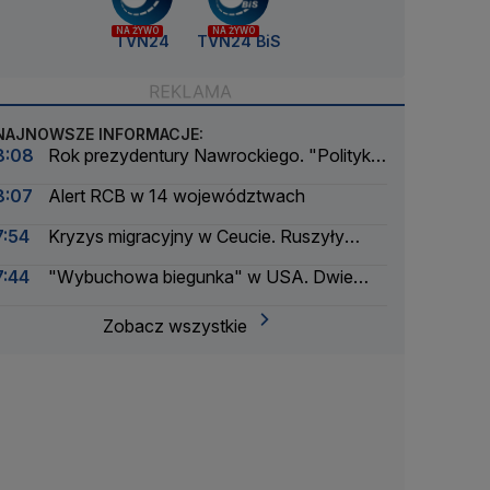
NA ŻYWO
NA ŻYWO
TVN24
TVN24 BiS
NAJNOWSZE INFORMACJE:
8:08
Rok prezydentury Nawrockiego. "Polityka
to nie tylko boks"
8:07
Alert RCB w 14 województwach
7:54
Kryzys migracyjny w Ceucie. Ruszyły
procesy
7:44
"Wybuchowa biegunka" w USA. Dwie
osoby zmarły
Zobacz wszystkie