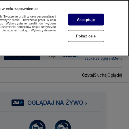
 w celu zapewnienia:
 Tworzenie profili w celu personalizacji
Akceptuję
wanych treści. Tworzenie profili w celu
ci. Wykorzystanie profili do wyboru
Rozumienie odbiorców dzięki statystyce
ulepszanie usług. Wykorzystywanie
Pokaż cele
SUBSKRYBUJ
Przejdź do
Szukaj
Zaloguj się
Menu
Czytaj
Słuchaj
Oglądaj
OGLĄDAJ NA ŻYWO