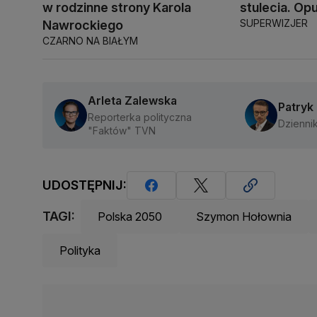
w rodzinne strony Karola
stulecia. Opu
SUPERWIZJER
Nawrockiego
CZARNO NA BIAŁYM
Arleta Zalewska
Patryk
Reporterka polityczna
Dzienni
"Faktów" TVN
UDOSTĘPNIJ:
TAGI:
Polska 2050
Szymon Hołownia
Polityka