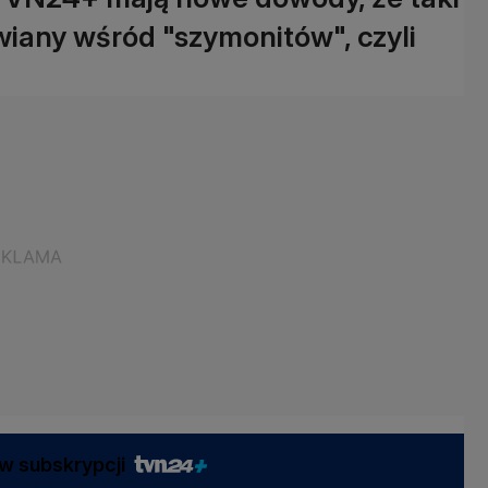
wiany wśród "szymonitów", czyli
w subskrypcji