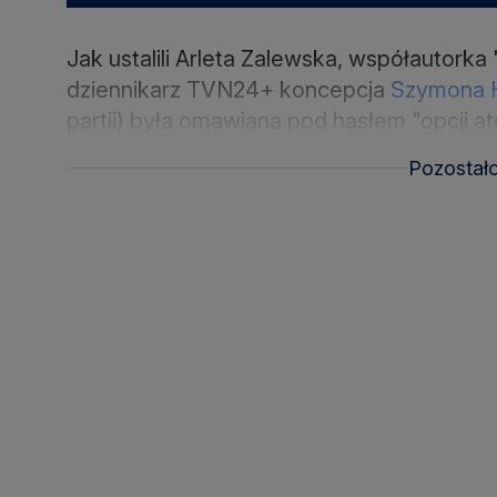
Jak ustalili Arleta Zalewska, współautorka
dziennikarz TVN24+ koncepcja
Szymona 
partii) była omawiana pod hasłem "opcji 
Pozostał