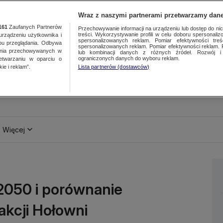
Wraz z naszymi partnerami przetwarzamy dane
161
Zaufanych Partnerów
Przechowywanie informacji na urządzeniu lub dostęp do nich.
treści. Wykorzystywanie profili w celu doboru spersonalizo
ządzeniu użytkownika i
spersonalizowanych reklam. Pomiar efektywności treś
bu przeglądania. Odbywa
spersonalizowanych reklam. Pomiar efektywności reklam. 
ania przechowywanych w
lub kombinacji danych z różnych źródeł. Rozwój i 
ograniczonych danych do wyboru reklam.
zetwarzaniu w oparciu o
ie i reklam”.
Lista partnerów (dostawców)
Więcej
2050 i porównanie
akcji Hołowni