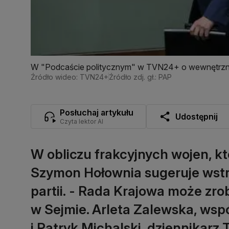
W "Podcaście politycznym" w TVN24+ o wewnętrznej
Źródło wideo: TVN24+
Źródło zdj. gł.: PAP
Posłuchaj artykułu
Udostępnij
Czyta lektor AI
W obliczu frakcyjnych wojen, kt
Szymon Hołownia sugeruje wst
partii. - Rada Krajowa może zro
w Sejmie. Arleta Zalewska, wsp
i Patryk Michalski, dziennikar