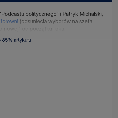
 "Podcastu politycznego" i Patryk Michalski,
Hołowni
(odsunięcia wyborów na szefa
atomowej" od początku roku.
o 85% artykułu