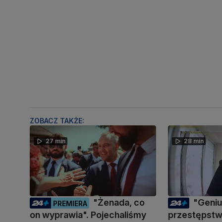
ZOBACZ TAKŻE:
27 min
28 min
"Żenada, co
"Geni
PREMIERA
on wyprawia". Pojechaliśmy
przestępstwa