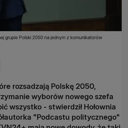
 grupie Polski 2050 na jednym z komunikatorów
óre rozsadzają Polskę 2050,
rzymanie wyborów nowego szefa
bić wszystko - stwierdził Hołownia
ółautorka "Podcastu politycznego"
z TVN24+ mają nowe dowody, że taki