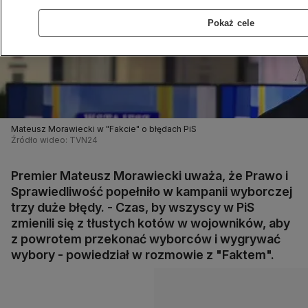
Pokaż cele
Mateusz Morawiecki w "Fakcie" o błędach PiS
Źródło wideo: TVN24
Premier Mateusz Morawiecki uważa, że Prawo i
Sprawiedliwość popełniło w kampanii wyborczej
trzy duże błędy. - Czas, by wszyscy w PiS
zmienili się z tłustych kotów w wojowników, aby
z powrotem przekonać wyborców i wygrywać
wybory - powiedział w rozmowie z "Faktem".