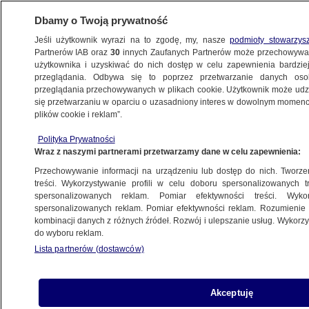
Dbamy o Twoją prywatność
Jeśli użytkownik wyrazi na to zgodę, my, nasze
podmioty stowarzys
Partnerów IAB oraz
30
innych Zaufanych Partnerów może przechowywa
użytkownika i uzyskiwać do nich dostęp w celu zapewnienia bardzi
przeglądania. Odbywa się to poprzez przetwarzanie danych os
przeglądania przechowywanych w plikach cookie. Użytkownik może udzie
POLSKA
się przetwarzaniu w oparciu o uzasadniony interes w dowolnym momencie
plików cookie i reklam”.
Mateusz Morawiecki o kampanii PiS. Mówi
Polityka Prywatności
o "tłustych kotach" i dwóch innych
Wraz z naszymi partnerami przetwarzamy dane w celu zapewnienia:
problemach
Przechowywanie informacji na urządzeniu lub dostęp do nich. Tworzeni
treści. Wykorzystywanie profili w celu doboru spersonalizowanych tr
17.11.2023, 08:27
spersonalizowanych reklam. Pomiar efektywności treści. Wyko
spersonalizowanych reklam. Pomiar efektywności reklam. Rozumienie o
kombinacji danych z różnych źródeł. Rozwój i ulepszanie usług. Wykor
Udostępnij
do wyboru reklam.
Lista partnerów (dostawców)
Akceptuję