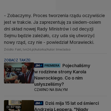
- Zobaczymy. Proces tworzenia rządu oczywiście
jest w trakcie. Ja zaprezentuję za siedem-osiem
dni skład nowej Rady Ministrów i od decyzji
Sejmu będzie zależało, czy uda się utworzyć
nowy rząd, czy nie - powiedział Morawiecki.
Źródło: Fakt, tvn24.pl
Autorka/Autor: tmw/adso
ZOBACZ TAKŻE:
Pojechaliśmy
PREMIERA
27 min
w rodzinne strony Karola
Nawrockiego. Co o nim
usłyszeliśmy?
CZARNO NA BIAŁYM
Dziś mija 15 lat od śmierci
57 min
Andrzeja Leppera. "Nigdy