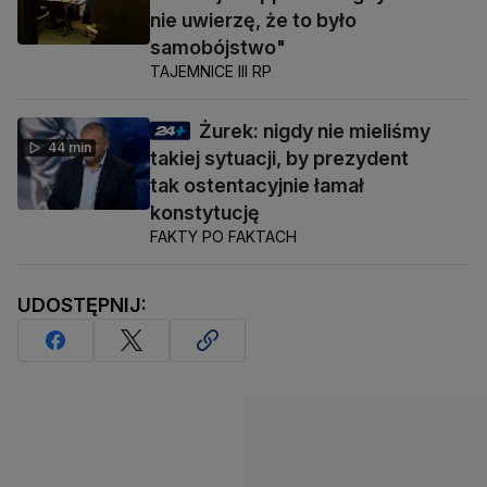
nie uwierzę, że to było
samobójstwo"
TAJEMNICE III RP
Żurek: nigdy nie mieliśmy
44 min
takiej sytuacji, by prezydent
tak ostentacyjnie łamał
konstytucję
FAKTY PO FAKTACH
UDOSTĘPNIJ: