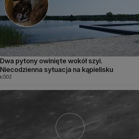
Dwa pytony owinięte wokół szyi.
Niecodzienna sytuacja na kąpielisku
ŁÓDŹ