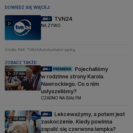
DOWIEDZ SIĘ WIĘCEJ:
TVN24
NA ŻYWO
Źródło: PAP, TVN24
Autorka/Autor: pp/kg
ZOBACZ TAKŻE:
Pojechaliśmy
PREMIERA
27 min
w rodzinne strony Karola
Nawrockiego. Co o nim
usłyszeliśmy?
CZARNO NA BIAŁYM
Lekceważymy, a potem jest
36 min
zaskoczenie. Kiedy powinna
zapalić się czerwona lampka?