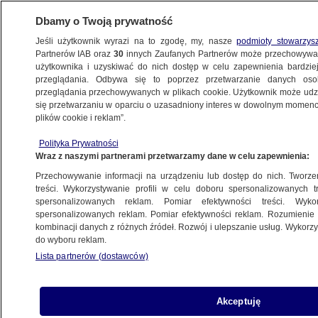
Dbamy o Twoją prywatność
Jeśli użytkownik wyrazi na to zgodę, my, nasze
podmioty stowarzys
Partnerów IAB oraz
30
innych Zaufanych Partnerów może przechowywa
użytkownika i uzyskiwać do nich dostęp w celu zapewnienia bardzi
przeglądania. Odbywa się to poprzez przetwarzanie danych os
przeglądania przechowywanych w plikach cookie. Użytkownik może udzie
POLSKA
się przetwarzaniu w oparciu o uzasadniony interes w dowolnym momencie
plików cookie i reklam”.
Sprawa mandatu Mariusza Kamińskiego.
Polityka Prywatności
Jest pisemne uzasadnienie Sądu
Wraz z naszymi partnerami przetwarzamy dane w celu zapewnienia:
Najwyższego
Przechowywanie informacji na urządzeniu lub dostęp do nich. Tworzeni
treści. Wykorzystywanie profili w celu doboru spersonalizowanych tr
13.02.2024, 17:52
spersonalizowanych reklam. Pomiar efektywności treści. Wyko
spersonalizowanych reklam. Pomiar efektywności reklam. Rozumienie o
kombinacji danych z różnych źródeł. Rozwój i ulepszanie usług. Wykor
Udostępnij
do wyboru reklam.
Lista partnerów (dostawców)
Akceptuję