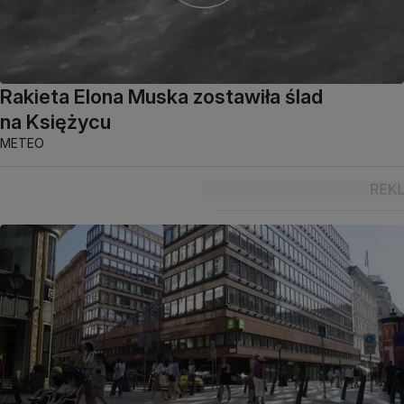
Rakieta Elona Muska zostawiła ślad
na Księżycu
METEO