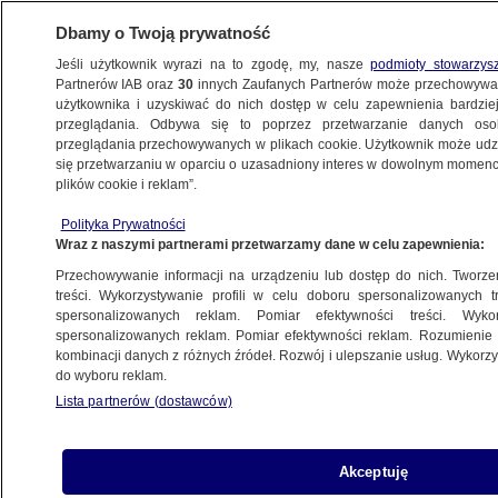
Dbamy o Twoją prywatność
Jeśli użytkownik wyrazi na to zgodę, my, nasze
podmioty stowarzys
Partnerów IAB oraz
30
innych Zaufanych Partnerów może przechowywa
użytkownika i uzyskiwać do nich dostęp w celu zapewnienia bardzi
przeglądania. Odbywa się to poprzez przetwarzanie danych os
przeglądania przechowywanych w plikach cookie. Użytkownik może udzie
POLSKA
się przetwarzaniu w oparciu o uzasadniony interes w dowolnym momencie
plików cookie i reklam”.
Rzecznik odczytał oświadczenie pierwszej
Polityka Prywatności
prezes SN o samowoli prezesa Izby Pracy
Wraz z naszymi partnerami przetwarzamy dane w celu zapewnienia:
i porozumieniu z Hołownią
Przechowywanie informacji na urządzeniu lub dostęp do nich. Tworzeni
treści. Wykorzystywanie profili w celu doboru spersonalizowanych tr
8.01.2024, 12:40
spersonalizowanych reklam. Pomiar efektywności treści. Wyko
spersonalizowanych reklam. Pomiar efektywności reklam. Rozumienie o
kombinacji danych z różnych źródeł. Rozwój i ulepszanie usług. Wykor
Udostępnij
do wyboru reklam.
Lista partnerów (dostawców)
Akceptuję