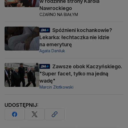
w rodzinne strony Karola
Nawrockiego
CZARNO NA BIAŁYM
Spóźnieni kochankowie?
Lekarka: łechtaczka nie idzie
na emeryturę
Agata Daniluk
Zawsze obok Kaczyńskiego.
"Super facet, tylko ma jedną
wadę"
Marcin Złotkowski
UDOSTĘPNIJ: