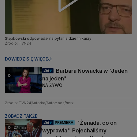
Stępkowski odpowiadał na pytania dziennikarzy
Źródło: TVN24
DOWIEDZ SIĘ WIĘCEJ:
Barbara Nowacka w "Jeden
na jeden"
NA ŻYWO
Źródło: TVN24
Autorka/Autor: ads//mrz
ZOBACZ TAKŻE:
"Żenada, co on
PREMIERA
27 min
wyprawia". Pojechaliśmy