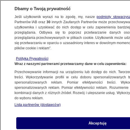
Dbamy o Twoją prywatność
Jeśli użytkownik wyrazi na to zgodę, my, nasze
podmioty stowarzys
Partnerów IAB oraz
30
innych Zaufanych Partnerów może przechowywa
użytkownika i uzyskiwać do nich dostęp w celu zapewnienia bardzi
przeglądania. Odbywa się to poprzez przetwarzanie danych os
przeglądania przechowywanych w plikach cookie. Użytkownik może udzie
POLSKA
się przetwarzaniu w oparciu o uzasadniony interes w dowolnym momencie
plików cookie i reklam”.
"Bez ładu i składu", "liczby z kosmosu".
Polityka Prywatności
"Lista Wdówika" i rządowa wypożyczalnia
Wraz z naszymi partnerami przetwarzamy dane w celu zapewnienia:
dla osób z niepełnosprawnością
Przechowywanie informacji na urządzeniu lub dostęp do nich. Tworzeni
treści. Wykorzystywanie profili w celu doboru spersonalizowanych tr
5.09.2023, 11:35
spersonalizowanych reklam. Pomiar efektywności treści. Wyko
spersonalizowanych reklam. Pomiar efektywności reklam. Rozumienie o
kombinacji danych z różnych źródeł. Rozwój i ulepszanie usług. Wykor
Udostępnij
do wyboru reklam.
Lista partnerów (dostawców)
Akceptuję