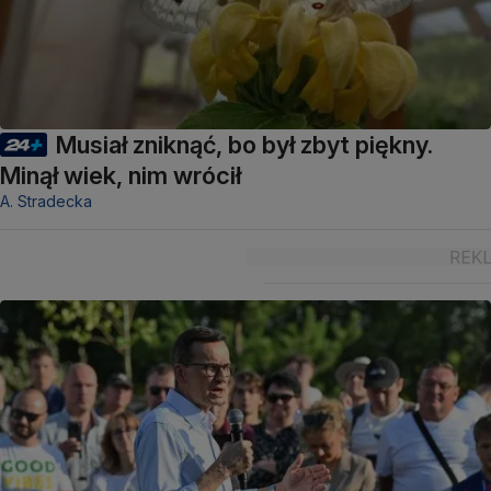
Musiał zniknąć, bo był zbyt piękny.
Minął wiek, nim wrócił
A. Stradecka