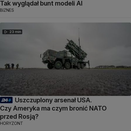
Tak wyglądał bunt modeli AI
BIZNES
23 min
Uszczuplony arsenał USA.
Czy Ameryka ma czym bronić NATO
przed Rosją?
HORYZONT