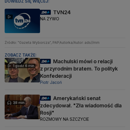
DOWIEDZ SIĘ WIĘCEJ:
TVN24
NA ŻYWO
Źródło: "Gazeta Wyborcza", PAP
Autorka/Autor: ads//mm
ZOBACZ TAKŻE:
Machulski mówi o relacji
1 godz 6 min
z przyrodnim bratem. To polityk
Konfederacji
Piotr Jacoń
Amerykański senat
38 min
zdecydował. "Zła wiadomość dla
Rosji"
ROZMOWY NA SZCZYCIE