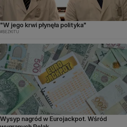
"W jego krwi płynęła polityka"
#BEZKITU
Wysyp nagród w Eurojackpot. Wśród
wygranych Polak