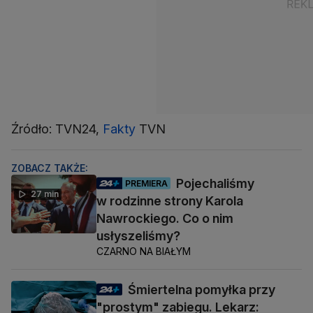
Źródło: TVN24,
Fakty
TVN
ZOBACZ TAKŻE:
Pojechaliśmy
PREMIERA
27 min
w rodzinne strony Karola
Nawrockiego. Co o nim
usłyszeliśmy?
CZARNO NA BIAŁYM
Śmiertelna pomyłka przy
"prostym" zabiegu. Lekarz: