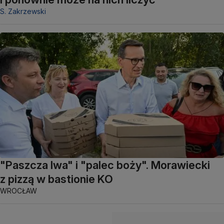
S. Zakrzewski
"Paszcza lwa" i "palec boży". Morawiecki
z pizzą w bastionie KO
WROCŁAW