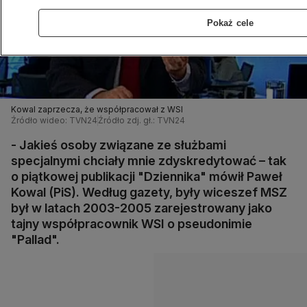
Pokaż cele
Kowal zaprzecza, że współpracował z WSI
Źródło wideo: TVN24
Źródło zdj. gł.: TVN24
- Jakieś osoby związane ze służbami
specjalnymi chciały mnie zdyskredytować – tak
o piątkowej publikacji "Dziennika" mówił Paweł
Kowal (PiS). Według gazety, były wiceszef MSZ
był w latach 2003-2005 zarejestrowany jako
tajny współpracownik WSI o pseudonimie
"Pallad".