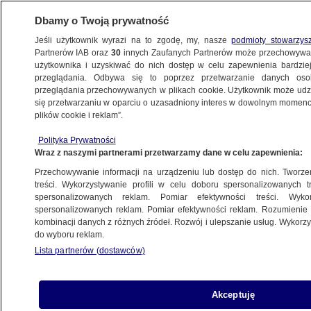
Dbamy o Twoją prywatność
Jeśli użytkownik wyrazi na to zgodę, my, nasze
podmioty stowarzys
Partnerów IAB oraz
30
innych Zaufanych Partnerów może przechowywa
użytkownika i uzyskiwać do nich dostęp w celu zapewnienia bardzi
przeglądania. Odbywa się to poprzez przetwarzanie danych os
przeglądania przechowywanych w plikach cookie. Użytkownik może udzie
POLSKA
się przetwarzaniu w oparciu o uzasadniony interes w dowolnym momencie
plików cookie i reklam”.
Kowal: Służbom Macierewicza też
Polityka Prywatności
powiedziałbym nie
Wraz z naszymi partnerami przetwarzamy dane w celu zapewnienia:
Przechowywanie informacji na urządzeniu lub dostęp do nich. Tworzeni
11.01.2008, 17:50
Aktualizacja:
11.01.2008, 19:10
treści. Wykorzystywanie profili w celu doboru spersonalizowanych tr
spersonalizowanych reklam. Pomiar efektywności treści. Wyko
spersonalizowanych reklam. Pomiar efektywności reklam. Rozumienie o
Udostępnij
kombinacji danych z różnych źródeł. Rozwój i ulepszanie usług. Wykor
do wyboru reklam.
Lista partnerów (dostawców)
Akceptuję