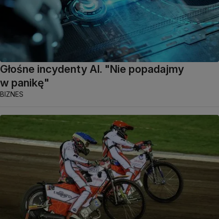
Głośne incydenty AI. "Nie popadajmy
w panikę"
BIZNES