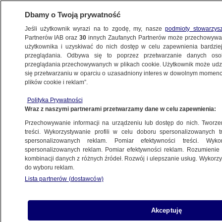
Dbamy o Twoją prywatność
Jeśli użytkownik wyrazi na to zgodę, my, nasze
podmioty stowarzys
Partnerów IAB oraz
30
innych Zaufanych Partnerów może przechowywa
użytkownika i uzyskiwać do nich dostęp w celu zapewnienia bardzi
przeglądania. Odbywa się to poprzez przetwarzanie danych os
przeglądania przechowywanych w plikach cookie. Użytkownik może udzie
POLSKA
się przetwarzaniu w oparciu o uzasadniony interes w dowolnym momencie
plików cookie i reklam”.
"Stolicę Polski na parę dni przenosimy
Polityka Prywatności
do Poznania". Wkrótce Impact'26
Wraz z naszymi partnerami przetwarzamy dane w celu zapewnienia:
Przechowywanie informacji na urządzeniu lub dostęp do nich. Tworzeni
Oprac.
Aleksandra Sapeta
treści. Wykorzystywanie profili w celu doboru spersonalizowanych tr
spersonalizowanych reklam. Pomiar efektywności treści. Wyko
10.05.2026, 16:01
spersonalizowanych reklam. Pomiar efektywności reklam. Rozumienie o
kombinacji danych z różnych źródeł. Rozwój i ulepszanie usług. Wykor
do wyboru reklam.
Posłuchaj artykułu
Czyta lektor AI
Lista partnerów (dostawców)
Akceptuję