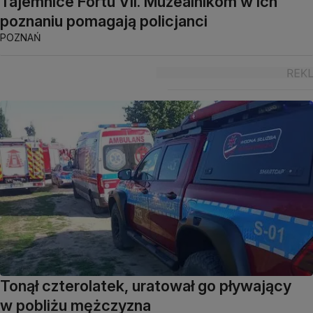
Tajemnice Fortu VII. Muzealnikom w ich
poznaniu pomagają policjanci
POZNAŃ
Tonął czterolatek, uratował go pływający
w pobliżu mężczyzna