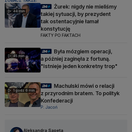
ZOBACZ TAKŻE:
Żurek: nigdy nie mieliśmy
44 min
takiej sytuacji, by prezydent
tak ostentacyjnie łamał
konstytucję
FAKTY PO FAKTACH
Była mózgiem operacji,
45 min
a później zaginęła z fortuną.
"Istnieje jeden konkretny trop"
Machulski mówi o relacji
1 godz 6 min
z przyrodnim bratem. To polityk
Konfederacji
P. Jacoń
Aleksandra Sapeta