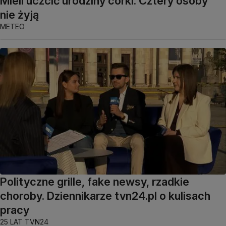
Mieli uczcić urodziny córki. Cztery osoby
nie żyją
METEO
Polityczne grille, fake newsy, rzadkie
choroby. Dziennikarze tvn24.pl o kulisach
pracy
25 LAT TVN24